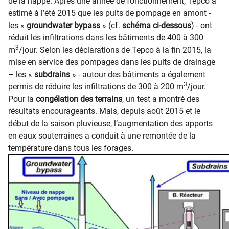
de la nappe. Après une année de fonctionnement, Tepco a
estimé à l’été 2015 que les puits de pompage en amont -
les «
groundwater bypass
» (cf.
schéma ci-dessous
) - ont
réduit les infiltrations dans les bâtiments de 400 à 300
3
m
/jour. Selon les déclarations de Tepco à la fin 2015, la
mise en service des pompages dans les puits de drainage
– les «
subdrains
» - autour des bâtiments a également
3
permis de réduire les infiltrations de 300 à 200 m
/jour.
Pour la
congélation des terrains
, un test a montré des
résultats encourageants. Mais, depuis ​​août 2015 et le
début de la saison pluvieuse, l’augmentation des apports
en eaux souterraines a conduit à une remontée de la
température dans tous les forages.