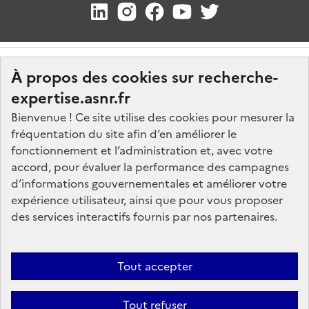
À propos des cookies sur recherche-
expertise.asnr.fr
Bienvenue ! Ce site utilise des cookies pour mesurer la
fréquentation du site afin d’en améliorer le
Nos marchés
fonctionnement et l’administration et, avec votre
accord, pour évaluer la performance des campagnes
Nos offres d'emploi
d’informations gouvernementales et améliorer votre
FAQ
expérience utilisateur, ainsi que pour vous proposer
Glossaire
des services interactifs fournis par nos partenaires.
Politique de données
Mentions légales
Tout accepter
Plan du site
Tout refuser
Contactez-nous