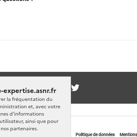
nous
-expertise.asnr.fr
rer la fréquentation du
ministration et, avec votre
nes d’informations
ilisateur, ainsi que pour
 nos partenaires.
 offres d'emploi
FAQ
Glossaire
Politique de données
Mentions