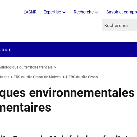
L'ASNR
Expertise
Recherche
Savoir et compr
Recherche par 
GOGIE
adiologique du territoire français
taires
ERS du site Orano de Malvési
L’ERS du site Orano ...
iques environnementales
mentaires