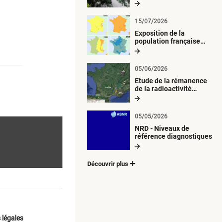
radiologique du milieu
aquatique
15/07/2026
Exposition de la
population française
métropolitaine aux
retombées
atmosphériques
05/06/2026
radioactives depuis 1945
Etude de la rémanence
de la radioactivité
d’origine artificielle
05/05/2026
NRD - Niveaux de
référence diagnostiques
Découvrir plus
 légales