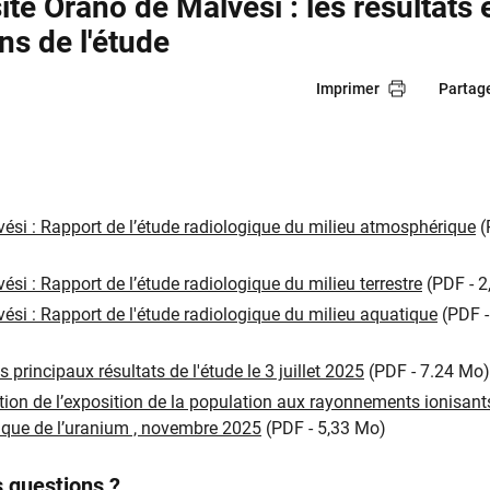
ite Orano de Malvési : les résultats 
ns de l'étude
Imprimer
Partag
si : Rapport de l’étude radiologique du milieu atmosphérique
(
si : Rapport de l’étude radiologique du milieu terrestre
(PDF - 2
si : Rapport de l'étude radiologique du milieu aquatique
(PDF -
 principaux résultats de l'étude le 3 juillet 2025
(PDF - 7.24 Mo)
ion de l’exposition de la population aux rayonnements ionisants
mique de l’uranium , novembre 2025
(PDF - 5,33 Mo)
 questions ?