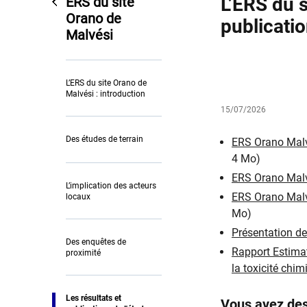
L’ERS du s
ERS du site
Orano de
publicatio
Malvési
L’ERS du site Orano de
Malvési : introduction
15/07/2026
Des études de terrain
ERS Orano Malvé
4 Mo)
ERS Orano Malvé
L’implication des acteurs
ERS Orano Malvé
locaux
Mo)
Présentation des
Des enquêtes de
Rapport Estimat
proximité
la toxicité chi
Les résultats et
Vous avez des