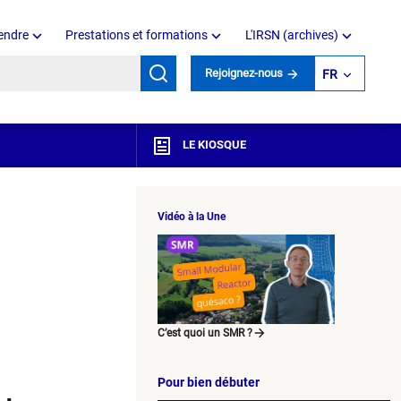
endre
Prestations et formations
L'IRSN (archives)
mots clés
Rejoignez-nous
FR
LE KIOSQUE
Vidéo à la Une
C’est quoi un SMR ?
Pour bien débuter