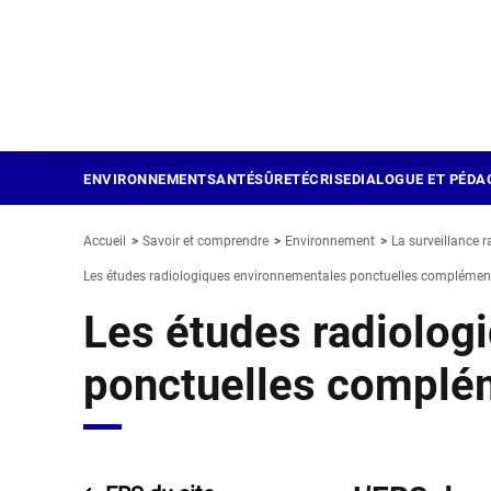
Panneau de gestion des cookies
Aller
au
contenu
principal
ENVIRONNEMENT
SANTÉ
SÛRETÉ
CRISE
DIALOGUE ET PÉDA
Accueil
Savoir et comprendre
Environnement
La surveillance r
Les études radiologiques environnementales ponctuelles complémen
Les études radiolog
ponctuelles complé