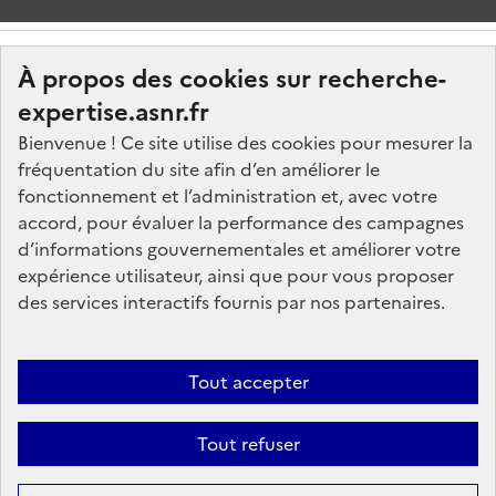
À propos des cookies sur recherche-
expertise.asnr.fr
Bienvenue ! Ce site utilise des cookies pour mesurer la
fréquentation du site afin d’en améliorer le
Nos marchés
fonctionnement et l’administration et, avec votre
accord, pour évaluer la performance des campagnes
Nos offres d'emploi
d’informations gouvernementales et améliorer votre
FAQ
expérience utilisateur, ainsi que pour vous proposer
Glossaire
des services interactifs fournis par nos partenaires.
Politique de données
Mentions légales
Tout accepter
Plan du site
Tout refuser
Contactez-nous