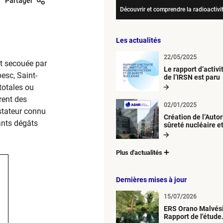
Partager
Découvrir et comprendre la radioactivi
Les actualités
22/05/2025
st secouée par
Le rapport d’activ
esc, Saint-
de l’IRSN est paru
totales ou
rent des
02/01/2025
astateur connu
Création de l’Autor
ants dégâts
sûreté nucléaire e
radioprotection (
Plus d'actualités
Dernières mises à jour
15/07/2026
ERS Orano Malvési
Rapport de l'étude