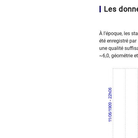
Les donné
À l’époque, les st
été enregistré p
une qualité suffi
~6,0, géométrie et