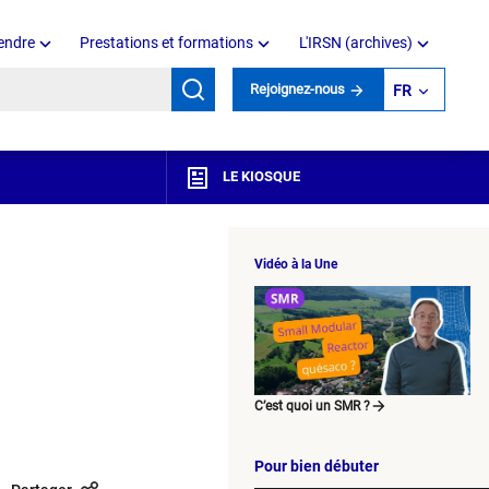
endre
Prestations et formations
L'IRSN (archives)
mots clés
Rejoignez-nous
FR
LE KIOSQUE
Vidéo à la Une
C’est quoi un SMR ?
Pour bien débuter