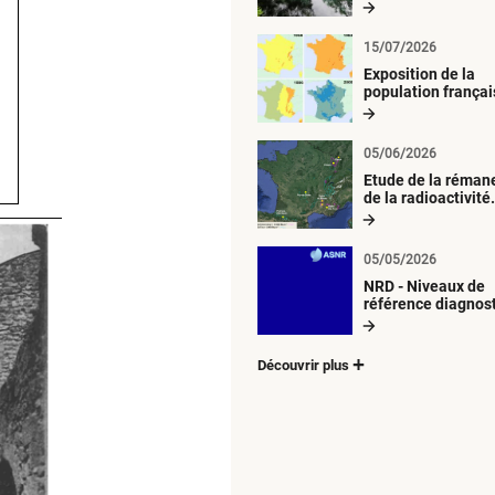
radiologique du mi
aquatique
15/07/2026
Exposition de la
population françai
métropolitaine au
retombées
atmosphériques
05/06/2026
radioactives depu
Etude de la réman
de la radioactivité
d’origine artificiell
05/05/2026
NRD - Niveaux de
référence diagnos
Découvrir plus