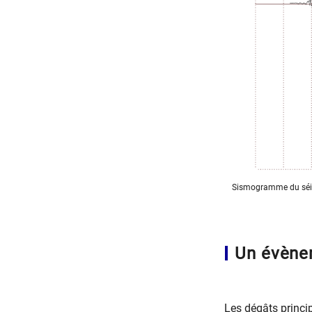
Sismogramme du séism
Un évène
Les dégâts princi