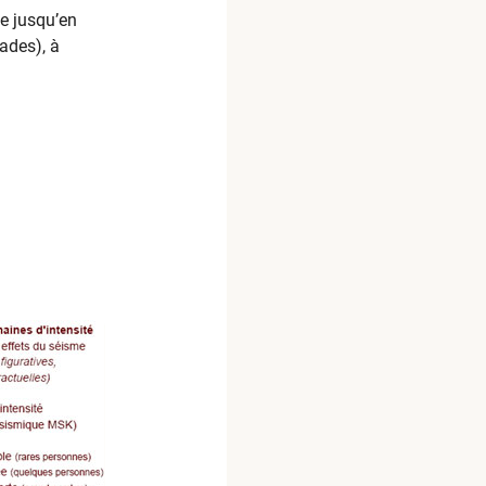
ie jusqu’en
rades), à