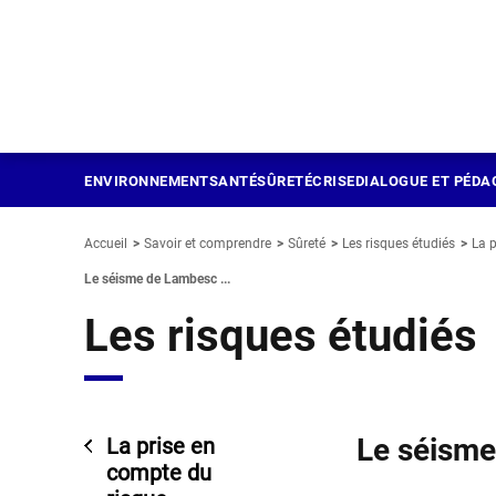
Panneau de gestion des cookies
Aller
au
contenu
principal
ENVIRONNEMENT
SANTÉ
SÛRETÉ
CRISE
DIALOGUE ET PÉDA
Accueil
Savoir et comprendre
Sûreté
Les risques étudiés
La p
Le séisme de Lambesc ...
Les risques étudiés
Le séism
La prise en
compte du