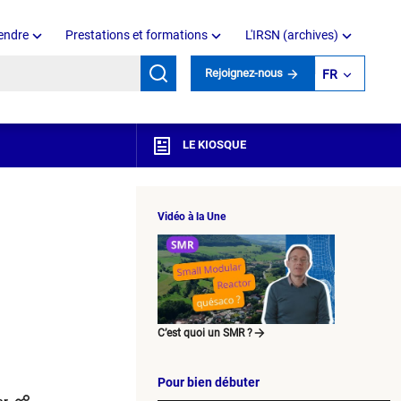
endre
Prestations et formations
L'IRSN (archives)
mots clés
Rejoignez-nous
FR
LE KIOSQUE
Vidéo à la Une
C’est quoi un SMR ?
N
Pour bien débuter