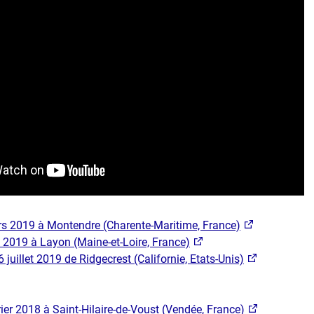
s 2019 à Montendre (Charente-Maritime, France)
 2019 à Layon (Maine-et-Loire, France)
 juillet 2019 de Ridgecrest (Californie, Etats-Unis)
ier 2018 à Saint-Hilaire-de-Voust (Vendée, France)