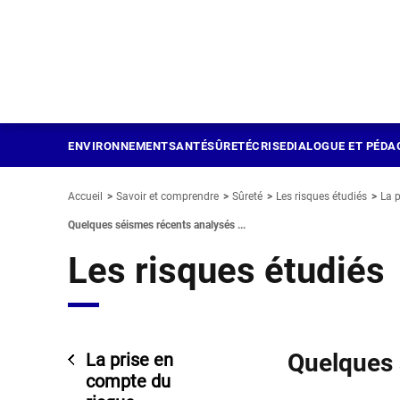
Panneau de gestion des cookies
Aller
au
contenu
principal
ENVIRONNEMENT
SANTÉ
SÛRETÉ
CRISE
DIALOGUE ET PÉDA
Accueil
Savoir et comprendre
Sûreté
Les risques étudiés
La p
Quelques séismes récents analysés ...
Les risques étudiés
Quelques 
La prise en
compte du