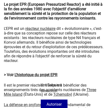
Le projet EPR (European Pressurized Reactor) a été initié à
la fin des années 1980 avec l’objectif d’améliorer
sensiblement la sûreté et la protection de la population et
de l'environnement contre les rayonnements ionisants.
L’EPR est un
réacteur nucléaire
dit « évolutionnaire », c’est-
à-dire que sa conception repose sur celle des réacteurs
existants : les réacteurs nucléaires de type N4 français et
Konvoi allemands. Il bénéficie ainsi de technologies
éprouvées et du retour d’exploitation de ces prédécesseurs.
Toutefois, des évolutions importantes ont été introduites
afin de répondre à l’objectif de renforcer la sûreté du
réacteur.
> Voir
L'historique du projet EPR
YouTube est
Il est le premier réacteur français à bénéficier des
enseignements tirés des accidents nucléaires de
Three
désactivé.
Mile Island
(États-Unis) et de
Tchernobyl
(Ukraine).
Autoriser
La défense en profondeur
, principe fondamental de