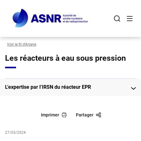
Panneau de gestion des cookies
Aller
au
contenu
principal
Voir le fil d’Ariane
Les réacteurs à eau sous pression
L’expertise par l’IRSN du réacteur EPR
Imprimer
Partager
27/03/2024