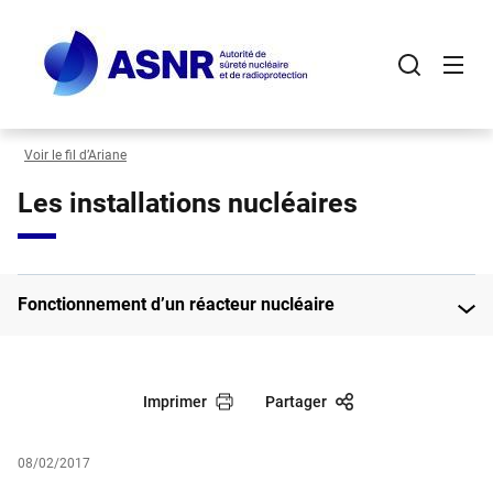
Panneau de gestion des cookies
Aller
au
contenu
principal
Voir le fil d’Ariane
Les installations nucléaires
Fonctionnement d’un réacteur nucléaire
Imprimer
Partager
08/02/2017