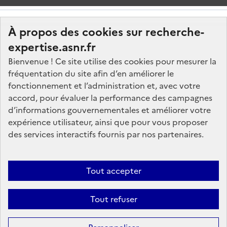
À propos des cookies sur recherche-
expertise.asnr.fr
Bienvenue ! Ce site utilise des cookies pour mesurer la
fréquentation du site afin d’en améliorer le
Nos marchés
fonctionnement et l’administration et, avec votre
accord, pour évaluer la performance des campagnes
Nos offres d'emploi
d’informations gouvernementales et améliorer votre
FAQ
expérience utilisateur, ainsi que pour vous proposer
Glossaire
des services interactifs fournis par nos partenaires.
Politique de données
Mentions légales
Tout accepter
Plan du site
Tout refuser
Contactez-nous