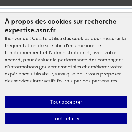
À propos des cookies sur recherche-
expertise.asnr.fr
Bienvenue ! Ce site utilise des cookies pour mesurer la
fréquentation du site afin d’en améliorer le
Nos marchés
fonctionnement et l’administration et, avec votre
accord, pour évaluer la performance des campagnes
Nos offres d'emploi
d’informations gouvernementales et améliorer votre
FAQ
expérience utilisateur, ainsi que pour vous proposer
Glossaire
des services interactifs fournis par nos partenaires.
Politique de données
Mentions légales
Tout accepter
Plan du site
Tout refuser
Contactez-nous