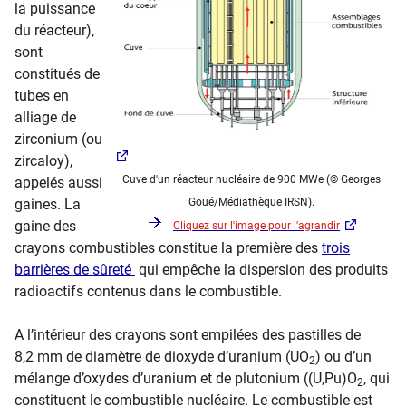
la puissance
du réacteur),
sont
constitués de
tubes en
alliage de
zirconium (ou
zircaloy),
Cuve d'un réacteur nucléaire de 900 MWe (© Georges
appelés aussi
gaines.
La
Goué/Médiathèque IRSN​​).
gaine des
Cliquez sur l'image pour l'agrandir
crayons combustibles constitue la première des
trois
barrières de sûreté
qui empêche la dispersion des produits
radioactifs contenus dans le combustible.
A l’intérieur des crayons sont empilées des pastilles de
8,2 mm de diamètre de dioxyde d’uranium (UO
) ou d’un
2
mélange d’oxydes d’uranium et de plutonium ((U,Pu)O
, qui
2
constituent le combustible nucléaire. Le combustible est