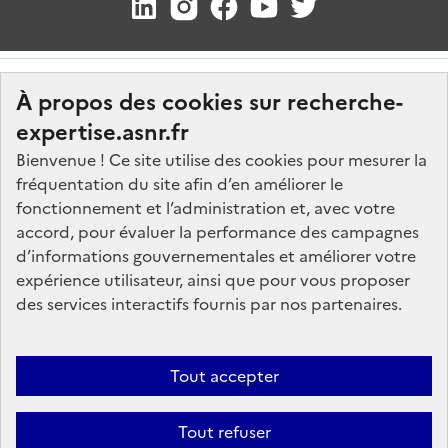
À propos des cookies sur recherche-
expertise.asnr.fr
Bienvenue ! Ce site utilise des cookies pour mesurer la
fréquentation du site afin d’en améliorer le
Nos marchés
fonctionnement et l’administration et, avec votre
accord, pour évaluer la performance des campagnes
Nos offres d'emploi
d’informations gouvernementales et améliorer votre
FAQ
expérience utilisateur, ainsi que pour vous proposer
Glossaire
des services interactifs fournis par nos partenaires.
Politique de données
Mentions légales
Tout accepter
Plan du site
Tout refuser
Contactez-nous