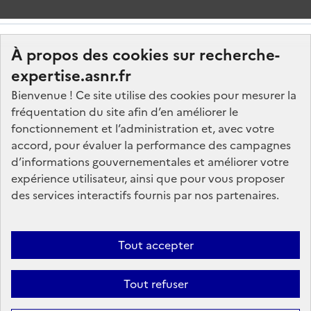
À propos des cookies sur recherche-
expertise.asnr.fr
Bienvenue ! Ce site utilise des cookies pour mesurer la
fréquentation du site afin d’en améliorer le
Nos marchés
fonctionnement et l’administration et, avec votre
accord, pour évaluer la performance des campagnes
Nos offres d'emploi
d’informations gouvernementales et améliorer votre
FAQ
expérience utilisateur, ainsi que pour vous proposer
Glossaire
des services interactifs fournis par nos partenaires.
Politique de données
Mentions légales
Tout accepter
Plan du site
Tout refuser
Contactez-nous