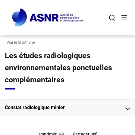
Panneau de gestion des cookies
Aller
au
contenu
principal
Voir le fil d’Ariane
Les études radiologiques
environnementales ponctuelles
complémentaires
Constat radiologique minier
Imprimer
Partager