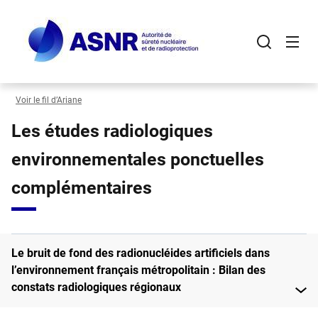
Panneau de gestion des cookies
Aller
au
contenu
principal
Voir le fil d’Ariane
Les études radiologiques
environnementales ponctuelles
complémentaires
Le bruit de fond des radionucléides artificiels dans
l’environnement français métropolitain : Bilan des
constats radiologiques régionaux