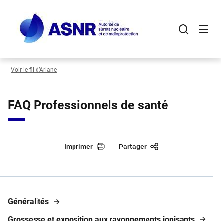
Panneau de gestion des cookies
Aller
au
contenu
principal
Voir le fil d’Ariane
FAQ Professionnels de santé
Imprimer
Partager
Généralités
Grossesse et exposition aux rayonnements ionisants