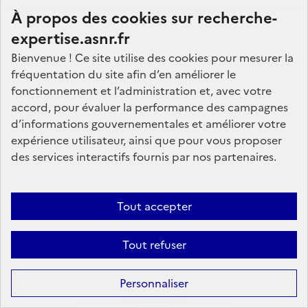
corps entier du fœtus liée à la concentration de l'iode dans
À propos des cookies sur recherche-
la vessie de la mère. Au cours de la grossesse, la dose
expertise.asnr.fr
corps entier à l'embryon est comprise entre 50 et 100
mGy/GBq administré. Cette dose peut être réduite par une
Bienvenue ! Ce site utilise des cookies pour mesurer la
hydratation abondante de la mère et par des mictions
fréquentation du site afin d’en améliorer le
fréquentes.
fonctionnement et l’administration et, avec votre
Si l'embryon est âgé de plus de 8 semaines (la thyroïde
accord, pour évaluer la performance des campagnes
fœtale est fonctionnelle) et que la grossesse est
d’informations gouvernementales et améliorer votre
découverte dans les 12 h après administration de l'iode, la
expérience utilisateur, ainsi que pour vous proposer
prise par la mère de 60 à 130 mg d'iode stable (iodure de
des services interactifs fournis par nos partenaires.
potassium KI) bloquera partiellement le fonctionnement de
la thyroïde du fœtus et réduira la dose thyroïdienne. Au-
delà de 12 h cette solution n'est plus efficace.
Tout accepter
Retour haut de page
Tout refuser
Personnaliser
Existe-t-il un risque pour une