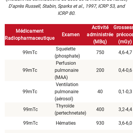
D'après Russell, Stabin, Sparks et al., 1997, ICRP 53, and
ICRP 80.
Activité
Grosses
Médicament
Examen
administrée
précoc
Radiopharmaceutique
(MBq)
(mGy)
Squelette
99mTc
750
4,6-4,7
(phosphate)
Perfusion
99mTc
pulmonaire
200
0,4-0,6
(MAA)
Ventilation
99mTc
pulmonaire
40
0,1-0,3
(aérosol)
Thyroïde
99mTc
400
3,2-4,4
(pertechnetate)
99mTc
Hématies
930
3,6-6,0