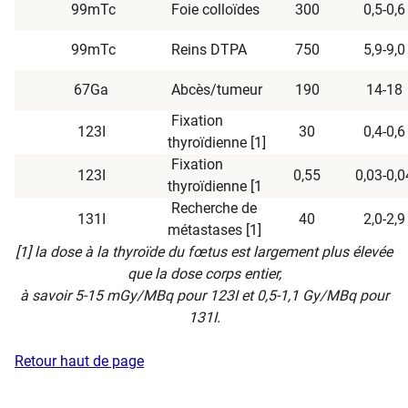
99mTc
Foie colloïdes
300
0,5-0,6
99mTc
Reins DTPA
750
5,9-9,0
67Ga
Abcès/tumeur
190
14-18
Fixation
123I
30
0,4-0,6
thyroïdienne [1]
Fixation
123I
0,55
0,03-0,0
thyroïdienne [1
Recherche de
131I
40
2,0-2,9
métastases [1]
[1] la dose à la thyroïde du fœtus est largement plus élevée
que la dose corps entier,
à savoir 5-15 mGy/MBq pour 123I et 0,5-1,1 Gy/MBq pour
131I.
Retour haut de page