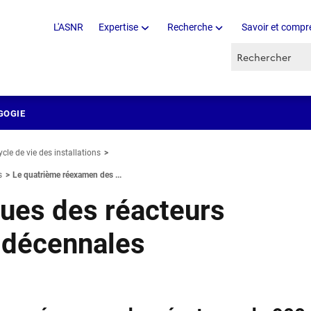
L'ASNR
Expertise
Recherche
Savoir et compr
Recherche par 
GOGIE
ycle de vie des installations
s
Le quatrième réexamen des ...
ues des réacteurs
s décennales