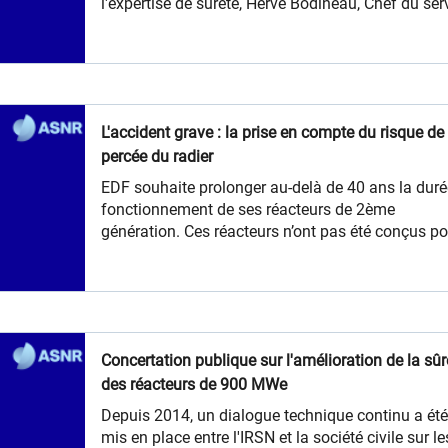
l'expertise de sûreté, Hervé Bodineau, Chef du ser
expertise de sûreté des réacteurs à eau sous
pression, Naoëlle Matahri, Pilote de l'instruction 
4èmes visites décennales des réacteurs nucléaire
900MWe, questionnés par deux représentants de
l'ANCCLI, Yves Lheureux, Directeur de l'ANCCLI, et
L'accident grave : la prise en compte du risque de
Valérie Demet, chargée de mission à l'ANCCLI,
percée du radier
expliquent comment s'est construit l'avis sur la
conformité des réacteurs réalisé à l'occasion des
EDF souhaite prolonger au-delà de 40 ans la duré
4èmes visites décennales des réacteurs nucléaire
fonctionnement de ses réacteurs de 2ème
900 MWe.
génération. Ces réacteurs n’ont pas été conçus po
faire face à un accident grave. A l’inverse, les
nouveaux réacteurs dits de 3ème génération, c
l’EPR, ont été conçus pour que les accidents grav
soient rendus très improbables et que si toutefois 
survenaient, les mesures de protection des
Concertation publique sur l'amélioration de la sûr
populations soient très limitées.
des réacteurs de 900 MWe
​​Depuis 2014, un dialogue technique continu a ét
mis en place entre l'IRSN et la société civile sur le