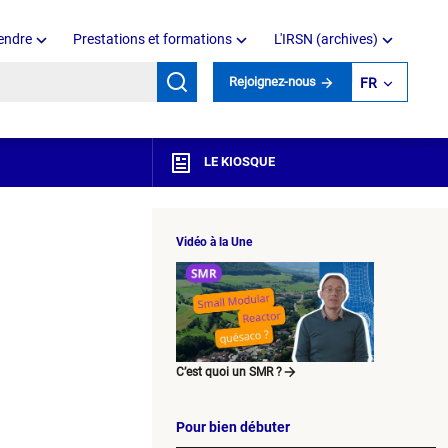
endre
Prestations et formations
L'IRSN (archives)
mots clés
Rejoignez-nous
FR
LE KIOSQUE
Vidéo à la Une
C’est quoi un SMR ?
Pour bien débuter