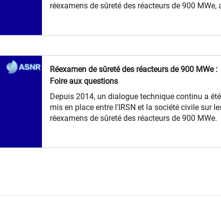
réexamens de sûreté des réacteurs de 900 MWe, a
de permettre l’accès à l’expertise sur le 4e réexa
périodique des réacteurs 900 MWe et d’accompa
la montée en compétence des acteurs de la socié
sur ce dossier.
Réexamen de sûreté des réacteurs de 900 MWe :
Foire aux questions
​​Depuis 2014, un dialogue technique continu a ét
mis en place entre l'IRSN et la société civile sur le
réexamens de sûreté des réacteurs de 900 MWe.