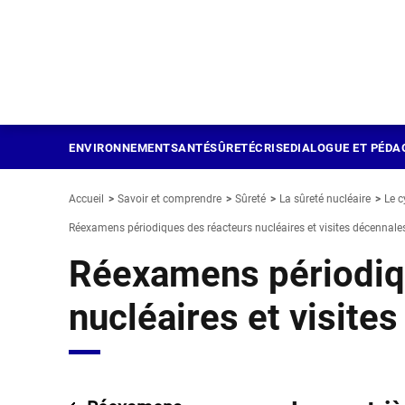
Panneau de gestion des cookies
Aller
au
contenu
principal
ENVIRONNEMENT
SANTÉ
SÛRETÉ
CRISE
DIALOGUE ET PÉDA
Accueil
Savoir et comprendre
Sûreté
La sûreté nucléaire
Le c
Réexamens périodiques des réacteurs nucléaires et visites décennale
Réexamens périodiq
nucléaires et visite