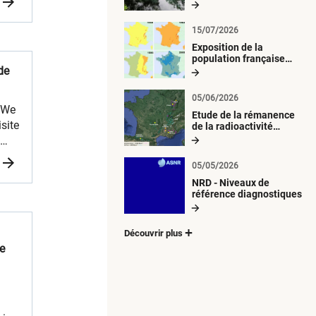
radiologique du milieu
aquatique
15/07/2026
Exposition de la
population française
métropolitaine aux
de
retombées
atmosphériques
05/06/2026
radioactives depuis 1945
MWe
Etude de la rémanence
site
de la radioactivité
d’origine artificielle
.
tion
05/05/2026
NRD - Niveaux de
référence diagnostiques
a
Découvrir plus
le