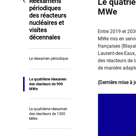
Le quatri
Réexamens
périodiques
MWe
des réacteurs
nucléaires et
visites
​Entre 2019 et 203
décennales
MWe mis en servic
françaises (Blaya
Laurent-des-Eaux, 
Le réexamen périodique
des réacteurs de 
de manière adaptée
Le quatrième réexamen
(Dernière mise à jo
des réacteurs de 900
MWe
Le quatrième réexamen
des réacteurs de 1300
MWe