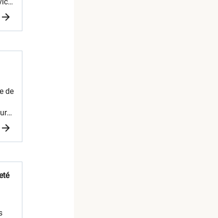
vice
des
s de
e de
s de
ur
omme
es
ils
eté
é
s