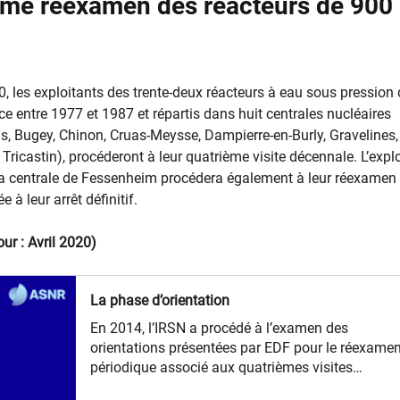
ème réexamen des réacteurs de 900
0, les exploitants des trente-deux réacteurs à eau sous pression
e entre 1977 et 1987 et répartis dans huit centrales nucléaires
is, Bugey, Chinon, Cruas-Meysse, Dampierre-en-Burly, Gravelines,
Tricastin), procéderont à leur quatrième visite décennale.​
L’expl
la centrale de Fessenheim procédera également à leur réexamen
 à leur arrêt définitif.
ur : Avril 2020)​
La phase d’orientation
​En 2014, l’IRSN a procédé à l’examen des
orientations présentées par EDF pour le réexame
périodique associé aux quatrièmes visites
décennales (VD4) des réacteurs de 900 MWe (VD