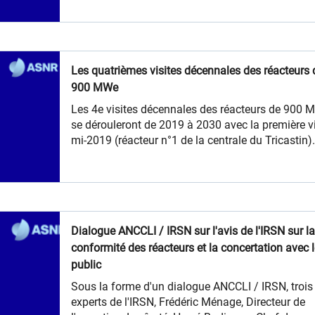
900).
Les quatrièmes visites décennales des réacteurs 
900 MWe
Les 4e visites décennales des réacteurs de 900 
se dérouleront de 2019 à 2030 avec la première vi
mi-2019 (réacteur n°1 de la centrale du Tricastin)
L’ampleur de ce réexamen est inédite et la réalisa
des études associées, leur expertise et la mise en
œuvre des modifications, sont menées dans des
délais particulièrement contraints.
Dialogue ANCCLI / IRSN sur l'avis de l'IRSN sur l
conformité des réacteurs et la concertation avec 
public
​​Sous la forme d'un dialogue ANCCLI / IRSN, trois
experts de l'IRSN, Frédéric Ménage, Directeur de