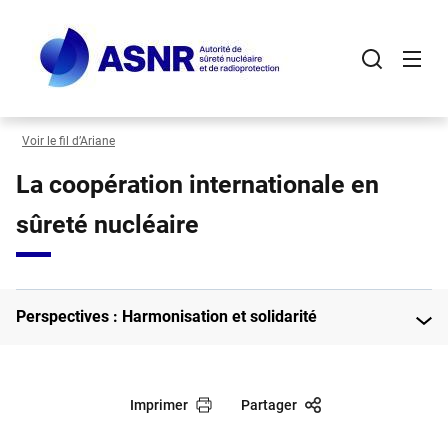
Panneau de gestion des cookies
Aller
au
contenu
principal
Voir le fil d’Ariane
La coopération internationale en
sûreté nucléaire
Perspectives : Harmonisation et solidarité
Imprimer
Partager