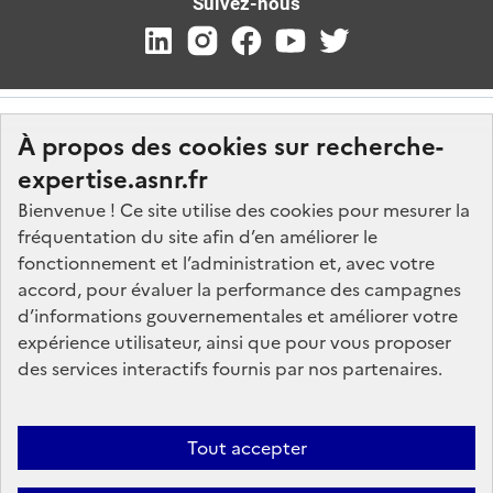
Suivez-nous
À propos des cookies sur recherche-
expertise.asnr.fr
Bienvenue ! Ce site utilise des cookies pour mesurer la
fréquentation du site afin d’en améliorer le
Nos marchés
fonctionnement et l’administration et, avec votre
accord, pour évaluer la performance des campagnes
Nos offres d'emploi
d’informations gouvernementales et améliorer votre
FAQ
expérience utilisateur, ainsi que pour vous proposer
Glossaire
des services interactifs fournis par nos partenaires.
Politique de données
Mentions légales
Tout accepter
Plan du site