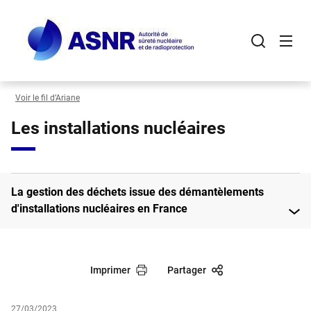
Panneau de gestion des cookies
Aller
au
contenu
principal
Voir le fil d’Ariane
Les installations nucléaires
La gestion des déchets issue des démantèlements
d'installations nucléaires en France
Imprimer
Partager
27/03/2023