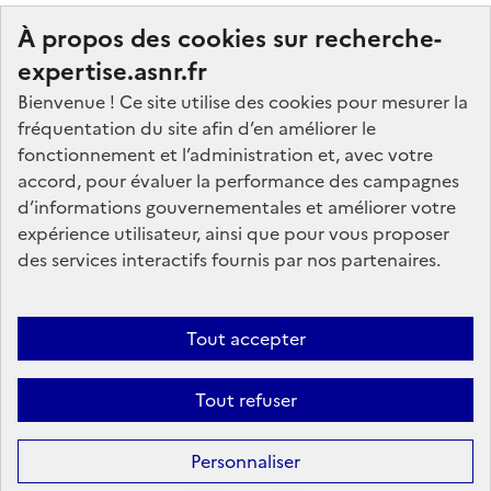
À propos des cookies sur recherche-
expertise.asnr.fr
Bienvenue ! Ce site utilise des cookies pour mesurer la
fréquentation du site afin d’en améliorer le
Nos marchés
fonctionnement et l’administration et, avec votre
accord, pour évaluer la performance des campagnes
Nos offres d'emploi
d’informations gouvernementales et améliorer votre
FAQ
expérience utilisateur, ainsi que pour vous proposer
Glossaire
des services interactifs fournis par nos partenaires.
Politique de données
Mentions légales
Tout accepter
Plan du site
Tout refuser
Contactez-nous
Personnaliser