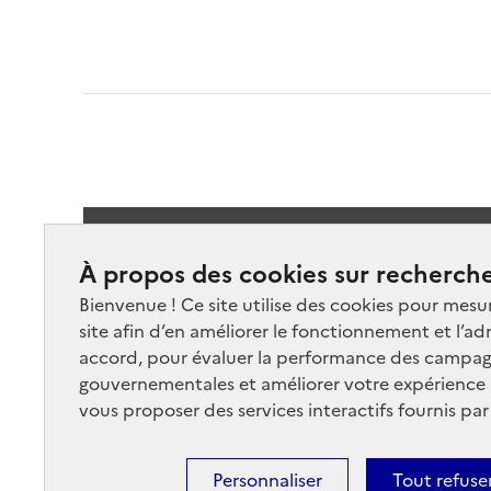
Suivez-
À propos des cookies sur recherche
Bienvenue ! Ce site utilise des cookies pour mesu
site afin d’en améliorer le fonctionnement et l’ad
accord, pour évaluer la performance des campag
gouvernementales et améliorer votre expérience ut
vous proposer des services interactifs fournis par
Nos marchés
Nos
Plan du site
Cont
Personnaliser
Tout refuse