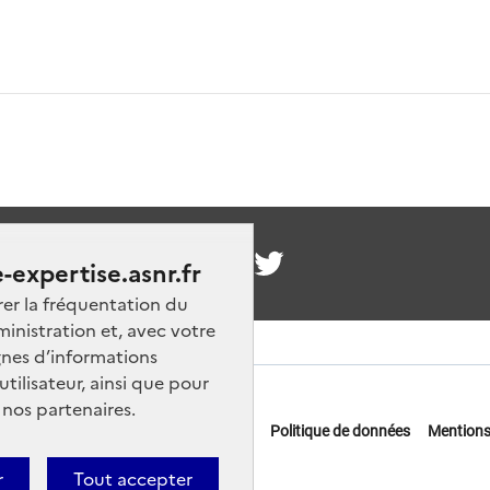
nous
-expertise.asnr.fr
rer la fréquentation du
ministration et, avec votre
nes d’informations
ilisateur, ainsi que pour
 nos partenaires.
 offres d'emploi
FAQ
Glossaire
Politique de données
Mentions
actez-nous
r
Tout accepter