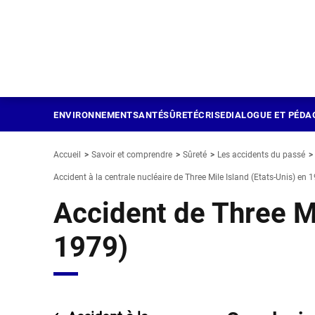
Panneau de gestion des cookies
Aller
au
contenu
principal
ENVIRONNEMENT
SANTÉ
SÛRETÉ
CRISE
DIALOGUE ET PÉDA
Accueil
Savoir et comprendre
Sûreté
Les accidents du passé
Accident à la centrale nucléaire de Three Mile Island (Etats-Unis) en 
Accident de Three Mi
1979)