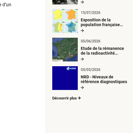
radiologique du milieu
e d’un
aquatique
15/07/2026
Exposition de la
population française
métropolitaine aux
retombées
atmosphériques
05/06/2026
radioactives depuis 1945
Etude de la rémanence
de la radioactivité
d’origine artificielle
05/05/2026
NRD - Niveaux de
référence diagnostiques
Découvrir plus