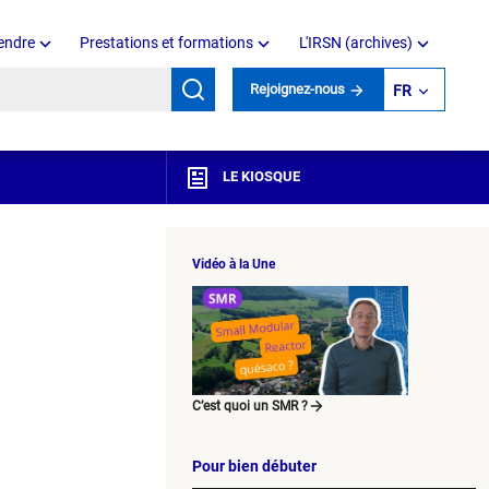
endre
Prestations et formations
L'IRSN (archives)
mots clés
Rejoignez-nous
FR
LE KIOSQUE
Vidéo à la Une
C’est quoi un SMR ?
Pour bien débuter