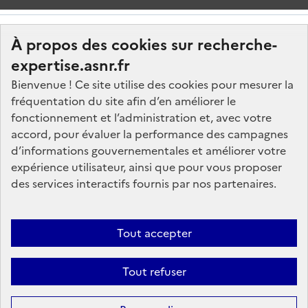
À propos des cookies sur recherche-
expertise.asnr.fr
Bienvenue ! Ce site utilise des cookies pour mesurer la
fréquentation du site afin d’en améliorer le
Nos marchés
fonctionnement et l’administration et, avec votre
accord, pour évaluer la performance des campagnes
Nos offres d'emploi
d’informations gouvernementales et améliorer votre
FAQ
expérience utilisateur, ainsi que pour vous proposer
Glossaire
des services interactifs fournis par nos partenaires.
Politique de données
Mentions légales
Tout accepter
Plan du site
Tout refuser
Contactez-nous