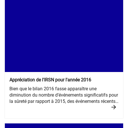
Appréciation de l'IRSN pour l'année 2016
Bien que le bilan 2016 fasse apparaître une
diminution du nombre d’événements significatifs pour
la sûreté par rapport à 2015, des événements récents
survenus en 2017 rappellent toute l’importance pour
la sûreté de la réalisation d’examens de conformité
des installations aux exigences qui leur sont
applicables.