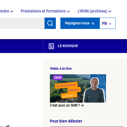
endre
Prestations et formations
L'IRSN (archives)
mots clés
Rejoignez-nous
FR
LE KIOSQUE
Vidéo à la Une
C’est quoi un SMR ?
Pour bien débuter