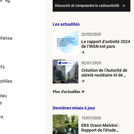
er
Découvrir et comprendre la radioactivité
Les actualités
22/05/2025
éfense
Le rapport d’activité 2024
de l’IRSN est paru
02/01/2025
ifs
Création de l’Autorité de
sûreté nucléaire et de
radioprotection (ASNR)
tilles.
Plus d'actualités
'eau
e
Dernières mises à jour
nt
15/07/2026
ERS Orano Malvési :
Rapport de l'étude