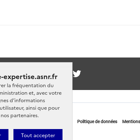
nous
-expertise.asnr.fr
rer la fréquentation du
ministration et, avec votre
nes d’informations
ilisateur, ainsi que pour
 nos partenaires.
 offres d'emploi
FAQ
Glossaire
Politique de données
Mentions
actez-nous
r
Tout accepter