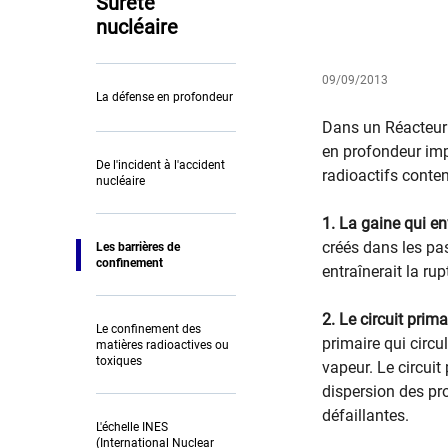
Sûreté
nucléaire
09/09/2013
La défense en profondeur
Dans un Réacteur 
en profondeur imp
De l'incident à l'accident
radioactifs conte
nucléaire
1. La gaine qui e
créés dans les pa
Les barrières de
confinement
entraînerait la ru
2. Le circuit prim
Le confinement des
primaire qui circu
matières radioactives ou
toxiques
vapeur. Le circuit
dispersion des pr
défaillantes.
L'échelle INES
(International Nuclear