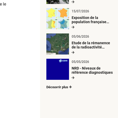
radiologique du milieu
e le
aquatique
15/07/2026
Exposition de la
population française
métropolitaine aux
retombées
atmosphériques
05/06/2026
radioactives depuis 1945
Etude de la rémanence
de la radioactivité
d’origine artificielle
05/05/2026
NRD - Niveaux de
référence diagnostiques
Découvrir plus