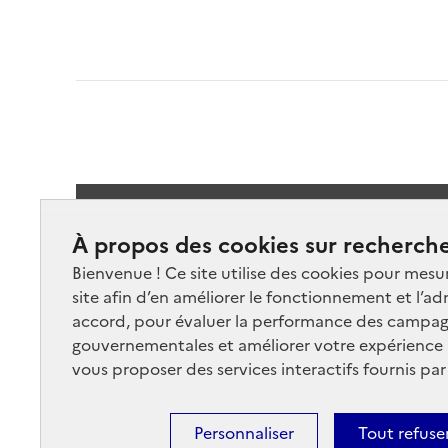
Suivez-
À propos des cookies sur recherche
Bienvenue ! Ce site utilise des cookies pour mesu
site afin d’en améliorer le fonctionnement et l’ad
accord, pour évaluer la performance des campag
gouvernementales et améliorer votre expérience ut
vous proposer des services interactifs fournis par
Nos marchés
Nos
Plan du site
Cont
Personnaliser
Tout refuse