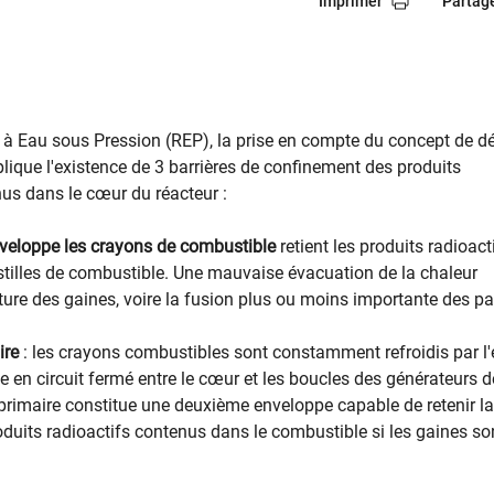
Imprimer
Partag
à Eau sous Pression (REP), la prise en compte du concept de d
lique l'existence de 3 barrières de confinement des produits
nus dans le cœur du réacteur :
nveloppe les crayons de combustible
retient les produits radioact
stilles de combustible. Une mauvaise évacuation de la chaleur
pture des gaines, voire la fusion plus ou moins importante des pas
aire
: les crayons combustibles sont constamment refroidis par l
le en circuit fermé entre le cœur et les boucles des générateurs d
 primaire constitue une deuxième enveloppe capable de retenir la
oduits radioactifs contenus dans le combustible si les gaines so