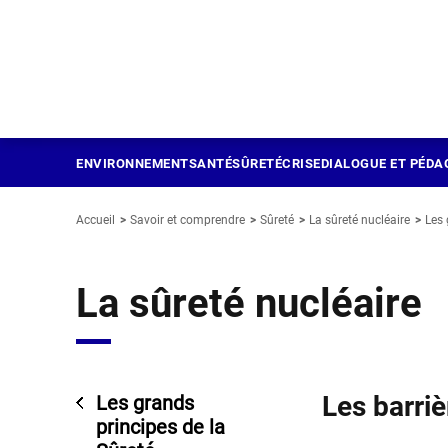
Panneau de gestion des cookies
Aller
au
contenu
principal
ENVIRONNEMENT
SANTÉ
SÛRETÉ
CRISE
DIALOGUE ET PÉDA
Accueil
Savoir et comprendre
Sûreté
La sûreté nucléaire
Les 
La sûreté nucléaire
Les barri
Les grands
principes de la