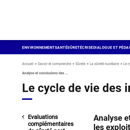
Panneau de gestion des cookies
Aller
au
contenu
principal
ENVIRONNEMENT
SANTÉ
SÛRETÉ
CRISE
DIALOGUE ET PÉDA
Accueil
Savoir et comprendre
Sûreté
La sûreté nucléaire
Le c
Analyse et conclusions des ...
Le cycle de vie des i
Analyse e
Evaluations
complémentaires
les exploi