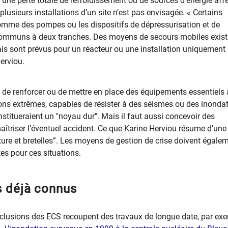
d’une perte totale de refroidissement ou de sources d’énergie aff
lusieurs installations d’un site n’est pas envisagée. « Certains
mme des pompes ou les dispositifs de dépressurisation et de
 communs à deux tranches. Des moyens de secours mobiles exist
mais sont prévus pour un réacteur ou une installation uniquement 
Herviou.
é de renforcer ou de mettre en place des équipements essentiels 
ions extrêmes, capables de résister à des séismes ou des inonda
nstitueraient un "noyau dur". Mais il faut aussi concevoir des
aîtriser l’éventuel accident. Ce que Karine Herviou résume d’une
ture et bretelles”. Les moyens de gestion de crise doivent égale
es pour ces situations.
s déjà connus
clusions des ECS recoupent des travaux de longue date, par ex