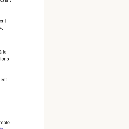
ectant
ent
»,
à la
tions
ment
emple