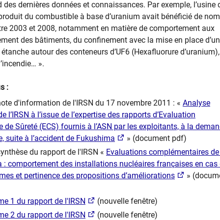
d des dernières données et connaissances. Par exemple, l’usine 
produit du combustible à base d’uranium avait bénéficié de no
tre 2003 et 2008, notamment en matière de comportement aux
ement des bâtiments, du confinement avec la mise en place d’u
 étanche autour des conteneurs d’UF6 (Hexafluorure d’uranium),
l’incendie… ».
s :
note d'information de l'IRSN du 17 novembre 2011 : «
Analyse
e l’IRSN à l’issue de l’expertise des rapports d’Evaluation
de Sûreté (ECS) fournis à l’ASN par les exploitants, à la dema
e, suite à l’accident de Fukushima
» (document pdf)
synthèse du rapport de l'IRSN «
Evaluations complémentaires de
: comportement des installations nucléaires françaises en cas
êmes et pertinence des propositions d’améliorations
»
(docum
e 1 du rapport de l'IRSN
(nouvelle fenêtre)
e 2 du rapport de l'IRSN
(nouvelle fenêtre)