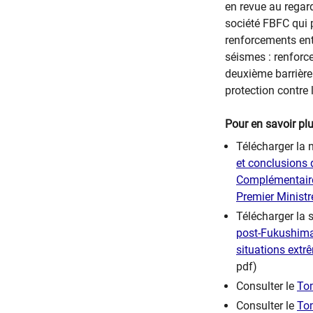
en revue au regar
société FBFC qui 
renforcements en
séismes : renforc
deuxième barrière
protection contre 
Pour en savoir plu
Télécharger la 
et conclusions d
Complémentaire 
Premier Ministr
Télécharger la 
post-Fukushima 
situations extr
pdf)
Consulter le
Tom
Consulter le
Tom