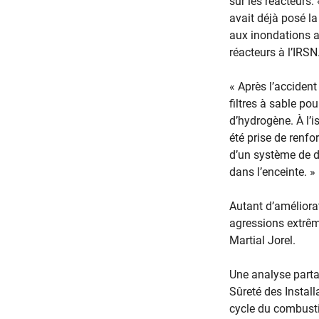
sur les réacteurs. 
avait déjà posé l
aux inondations av
réacteurs à l’IRSN
« Après l’accident
filtres à sable po
d’hydrogène. À l’i
été prise de renfo
d’un système de d
dans l’enceinte. »
Autant d’améliora
agressions extrême
Martial Jorel.
Une analyse parta
Sûreté des Instal
cycle du combusti