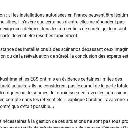
n : si les installations autorisées en France peuvent être légit
 sûres, il s’avère que certaines d’entre elles ne répondent pas
exigences définies dans les référentiels de sûreté qui leur sont
écarts doivent être résorbés rapidement.
istance des installations à des scénarios dépassant ceux imagin
ion ou de la réévaluation de sûreté, la conclusion des experts es
ukushima et les ECS ont mis en évidence certaines limites des
sûreté actuels. « Ils ne considèrent pas le cumul de la perte total
lectriques ou de sources de refroidissement avec les agressions
 en compte dans les référentiels », explique Caroline Lavarenne. 
tré que c’était possible. »
 nécessaires à la gestion de ces situations ne sont pas tous pr