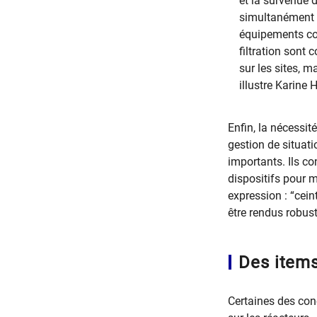
et la survenue 
simultanément p
équipements co
filtration sont
sur les sites, 
illustre Karine 
Enfin, la nécessit
gestion de situat
importants. Ils co
dispositifs pour m
expression : “cein
être rendus robust
Des item
Certaines des con