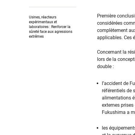
Première conclusio
Usines, réacteurs
expérimentaux et
considérées comme
laboratoires : Renforcer la
complètement aux 
sûreté face aux agressions
extrêmes
applicables. Ces 
Concernant la rés
lors de la concept
double :
l’accident de F
référentiels de 
alimentations é
externes prises
Fukushima a mon
les équipements