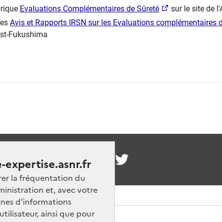
brique
Evaluations Complémentaires de Sûreté
sur le site de l
les
Avis et Rapports ​IRSN sur les Evaluations complémentaires 
st-Fukushima
nous
-expertise.asnr.fr
rer la fréquentation du
ministration et, avec votre
nes d’informations
ilisateur, ainsi que pour