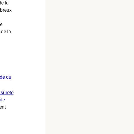
de la
mbreux
ne
 de la
nde du
 sûreté
 de
ent