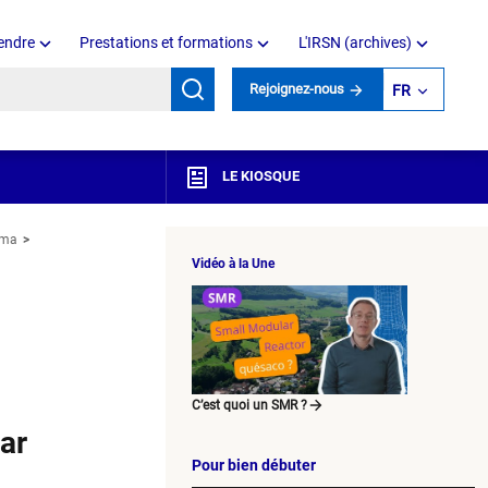
endre
Prestations et formations
L'IRSN (archives)
mots clés
Rejoignez-nous
FR
LE KIOSQUE
ima
Vidéo à la Une
C’est quoi un SMR ?
ar
Pour bien débuter