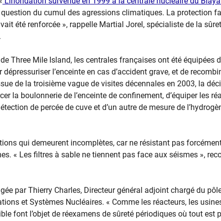
«
L’inondation survenue en 1999 à la centrale nucléaire du Blaya
a question du cumul des agressions climatiques. La protection f
ait été renforcée », rappelle Martial Jorel, spécialiste de la sûre
.
 de Three Mile Island, les centrales françaises ont été équipées 
ur dépressuriser l’enceinte en cas d’accident grave, et de recombi
ssue de la troisième vague de visites décennales en 2003, la déc
rcer la boulonnerie de l’enceinte de confinement, d’équiper les ré
étection de percée de cuve et d’un autre de mesure de l’hydrogè
tions qui demeurent incomplètes, car ne résistant pas forcémen
s. « Les filtres à sable ne tiennent pas face aux séismes », rec
gée par Thierry Charles, Directeur général adjoint chargé du pôl
lations et Systèmes Nucléaires. « Comme les réacteurs, les usine
ble font l’objet de réexamens de sûreté périodiques où tout est 