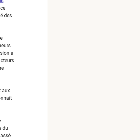
is
ace
té des
de
neurs
ision a
acteurs
ne
t aux
onnaît
e
s du
passé