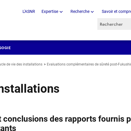
L'ASNR
Expertise
Recherche
Savoir et compr
Recherche par 
GOGIE
ycle de vie des installations
Evaluations complémentaires de sûreté post-Fukush
nstallations
t conclusions des rapports fournis p
tants