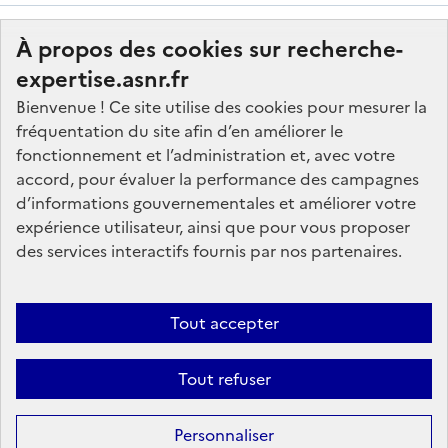
À propos des cookies sur recherche-
expertise.asnr.fr
Bienvenue ! Ce site utilise des cookies pour mesurer la
fréquentation du site afin d’en améliorer le
Nos marchés
fonctionnement et l’administration et, avec votre
accord, pour évaluer la performance des campagnes
Nos offres d'emploi
d’informations gouvernementales et améliorer votre
FAQ
expérience utilisateur, ainsi que pour vous proposer
Glossaire
des services interactifs fournis par nos partenaires.
Politique de données
Mentions légales
Tout accepter
Plan du site
Tout refuser
Contactez-nous
Personnaliser