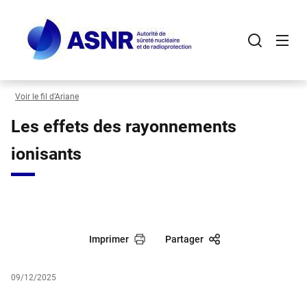
Panneau de gestion des cookies
Aller
au
contenu
principal
Voir le fil d’Ariane
Les effets des rayonnements
ionisants
Imprimer
Partager
09/12/2025