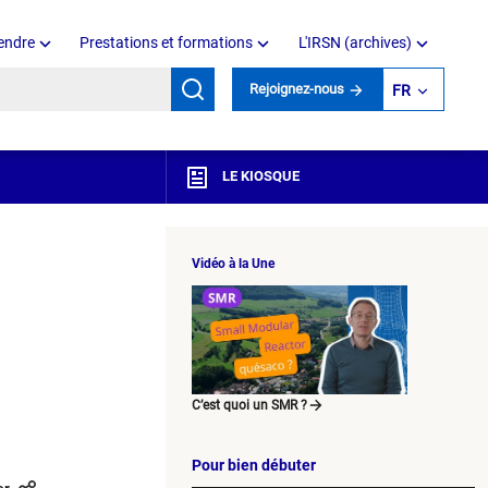
endre
Prestations et formations
L'IRSN (archives)
mots clés
Rejoignez-nous
FR
LE KIOSQUE
Vidéo à la Une
C’est quoi un SMR ?
Pour bien débuter