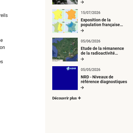
radiologique du milieu
aquatique
15/07/2026
eils
Exposition de la
population française
métropolitaine aux
retombées
atmosphériques
de
05/06/2026
radioactives depuis 1945
ion
Etude de la rémanence
de la radioactivité
d’origine artificielle
es
05/05/2026
NRD - Niveaux de
référence diagnostiques
Découvrir plus