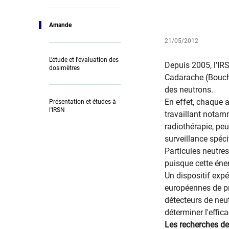
Amande
21/05/2012
L'étude et l'évaluation des
Depuis 2005, l’IRS
dosimètres
Cadarache (Bouche
des neutrons.
En effet, chaque a
Présentation et études à
l'IRSN
travaillant notam
radiothérapie, pe
surveillance spéci
Particules neutres
puisque cette éner
Un dispositif exp
européennes de p
détecteurs de neu
déterminer l'effica
Les recherches de