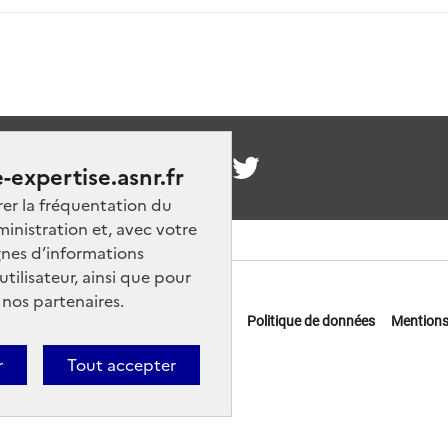
nous
-expertise.asnr.fr
rer la fréquentation du
ministration et, avec votre
nes d’informations
ilisateur, ainsi que pour
 nos partenaires.
 offres d'emploi
FAQ
Glossaire
Politique de données
Mentions
actez-nous
r
Tout accepter