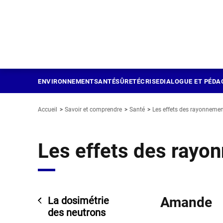
Panneau de gestion des cookies
Aller
au
contenu
principal
ENVIRONNEMENT
SANTÉ
SÛRETÉ
CRISE
DIALOGUE ET PÉDA
Accueil
Savoir et comprendre
Santé
Les effets des rayonnemen
Les effets des rayo
Amande
La dosimétrie
des neutrons