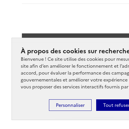
Suivez-
À propos des cookies sur recherche
Bienvenue ! Ce site utilise des cookies pour mesu
site afin d’en améliorer le fonctionnement et l’ad
accord, pour évaluer la performance des campag
gouvernementales et améliorer votre expérience ut
vous proposer des services interactifs fournis par
Nos marchés
Nos
Plan du site
Cont
Personnaliser
Tout refuse