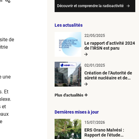
er
Découvrir et comprendre la radioactivité
Les actualités
22/05/2025
site de
Le rapport d’activité 2024
trie
de l’IRSN est paru
02/01/2025
Création de l’Autorité de
e une
sûreté nucléaire et de
radioprotection (ASNR)
. Et
Plus d'actualités
plexe.
 et
Dernières mises à jour
eaux
e
15/07/2026
ERS Orano Malvési :
Rapport de l'étude