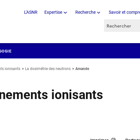
L'ASNR
Expertise
Recherche
Savoir et compr
Recherche par 
GOGIE
ts ionisants
La dosimétrie des neutrons
Amande
nnements ionisants