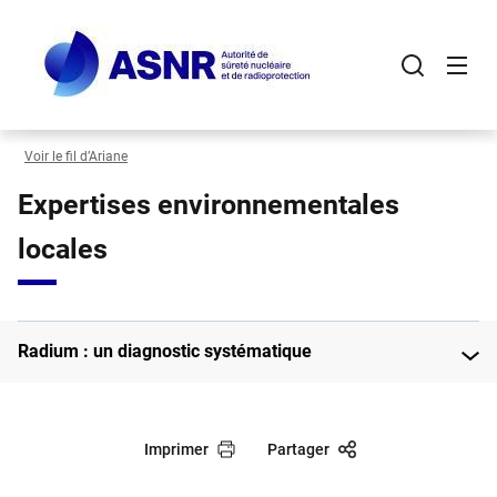
Panneau de gestion des cookies
Aller
au
contenu
principal
Voir le fil d’Ariane
Expertises environnementales
locales
Radium : un diagnostic systématique
Imprimer
Partager