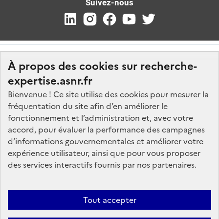
Suivez-nous
À propos des cookies sur recherche-
expertise.asnr.fr
Bienvenue ! Ce site utilise des cookies pour mesurer la
fréquentation du site afin d’en améliorer le
Nos marchés
fonctionnement et l’administration et, avec votre
accord, pour évaluer la performance des campagnes
Nos offres d'emploi
d’informations gouvernementales et améliorer votre
FAQ
expérience utilisateur, ainsi que pour vous proposer
Glossaire
des services interactifs fournis par nos partenaires.
Politique de données
Mentions légales
Tout accepter
Plan du site