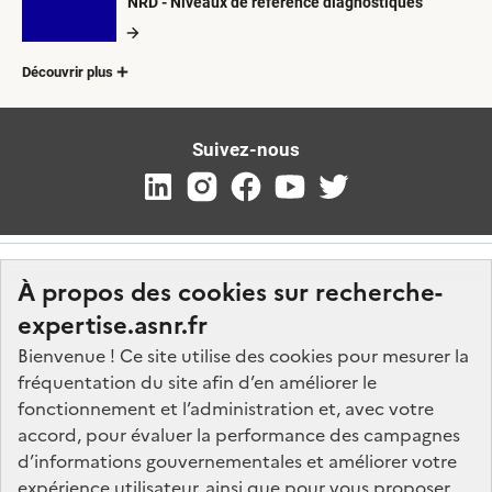
NRD - Niveaux de référence diagnostiques
Découvrir plus
Suivez-nous
À propos des cookies sur recherche-
expertise.asnr.fr
Bienvenue ! Ce site utilise des cookies pour mesurer la
fréquentation du site afin d’en améliorer le
Nos marchés
fonctionnement et l’administration et, avec votre
accord, pour évaluer la performance des campagnes
Nos offres d'emploi
d’informations gouvernementales et améliorer votre
FAQ
expérience utilisateur, ainsi que pour vous proposer