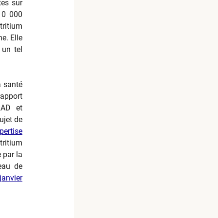
tes sur
(10 000
tritium
e. Elle
 un tel
a santé
rapport
RAD et
ujet de
pertise
tritium
 par la
eau de
anvier