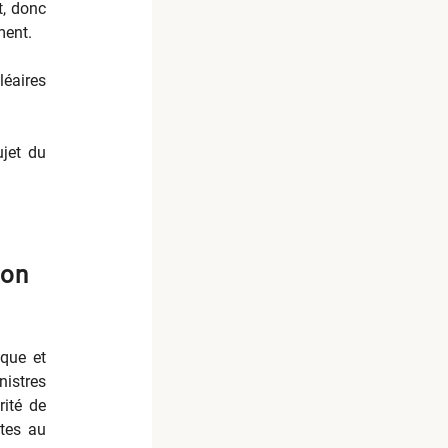
t, donc
ment.
léaires
ujet du
ion
ique et
nistres
rité de
ites au