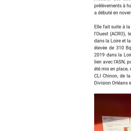
prélèvements à h
a débuté en novem
Elle fait suite à 
l'Ouest (ACRO), 
dans la Loire et 
élevée de 310 Bq
2019 dans la Loir
lien avec l'ASN, p
été mis en place,
CLI Chinon, de l
Division Orléans e