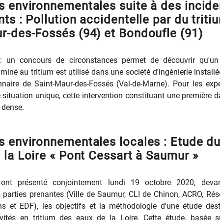
s environnementales suite à des incide
ts : Pollution accidentelle par du triti
r-des-Fossés (94) et Bondoufle (91)
 un concours de circonstances permet de découvrir qu'un
iné au tritium est utilisé dans une société d'ingénierie install
nnaire de Saint-Maur-des-Fossés (Val-de-Marne). Pour les exp
une situation unique, cette intervention constituant une première 
 dense.
s environnementales locales : Etude d
e la Loire « Pont Cessart à Saumur »
 ont présenté conjointement lundi 19 octobre 2020, deva
 parties prenantes (Ville de Saumur, CLI de Chinon, ACRO, Ré
ns et EDF), les objectifs et la méthodologie d'une étude des
vités en tritium des eaux de la Loire. Cette étude, basée 