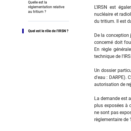
Quelle est la
L'IRSN est égale
réglementation relative
au tritium ?
nucléaire et radio
du tritium. Il est
Quel est le rôle de l'IRSN ?
De la conception 
concerné doit fou
En règle générale
technique de l'IRS
Un dossier partic
d'eau : DARPE). C
autorisation de re
La demande est as
plus exposées à ce
ne sont pas exposé
règlementaire de 