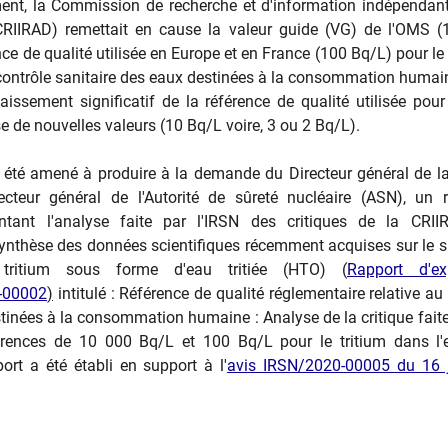
ment, la Commission de recherche et d'information indépendan
 (CRIIRAD) remettait en cause la valeur guide (VG) de l'OMS 
nce de qualité utilisée en Europe et en France (100 Bq/L) pour le 
contrôle sanitaire des eaux destinées à la consommation humain
ssement significatif de la référence de qualité utilisée pour
e de nouvelles valeurs (10 Bq/L voire, 3 ou 2 Bq/L).
 été amené à produire à la demande du Directeur général de l
cteur général de l'Autorité de sûreté nucléaire (ASN), un 
entant l'analyse faite par l'IRSN des critiques de la CRII
ynthèse des données scientifiques récemment acquises sur le s
 tritium sous forme d'eau tritiée (HTO) (
Rapport d​'ex
-00002
)
intitulé : Référence de qualité réglementaire relative au 
tinées à la consommation humaine : Analyse de la critique faite
rences de 10 000 Bq/L et 100 Bq/L pour le tritium dans l'
ort a été établi en support à l'
avis IRSN/2020-00005 du 16 j