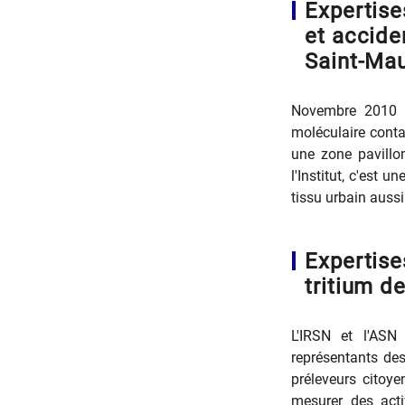
Expertise
et acciden
Saint-Mau
Novembre 2010 :
moléculaire contam
une zone pavillo
l'Institut, c'est 
tissu urbain aussi
Expertise
tritium d
L'IRSN et l'ASN
représentants des
préleveurs citoye
mesurer des acti