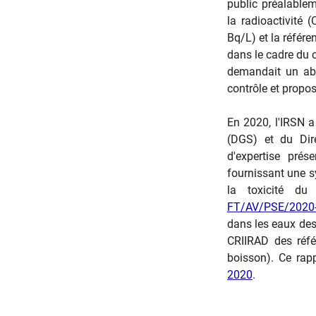
public préalable
la radioactivité
Bq/L) et la référe
dans le cadre du 
demandait un abai
contrôle et propos
En 2020, l'IRSN a
(DGS) et du Dire
d'expertise prés
fournissant une s
la toxicité du
FT/AV/PSE/2020
dans les eaux des
CRIIRAD des réfé
boisson). Ce rapp
2020
.