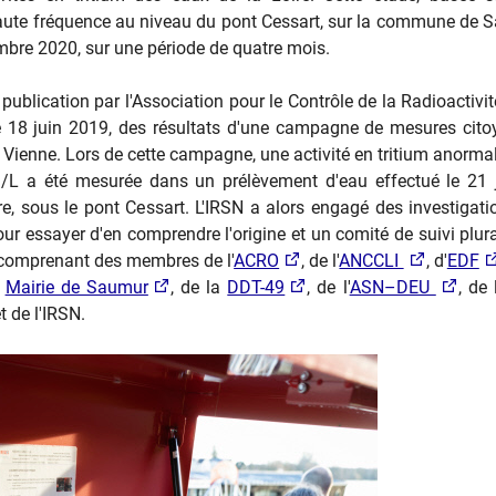
aute fréquence au niveau du pont Cessart, sur la commune de 
bre 2020, sur une période de quatre mois.
la publication par l'Association pour le Contrôle de la Radioactivi
le 18 juin 2019, des résultats d'une campagne de mesures cit
la Vienne. Lors de cette campagne, une activité en tritium anorm
/L a été mesurée dans un prélèvement d'eau effectué le 21 
e, sous le pont Cessart. L'IRSN a alors engagé des investigati
our essayer d'en comprendre l'origine et un comité de suivi plura
 comprenant des membres de l'
ACRO
, de l'
ANCCLI
, d'
EDF
a
Mairie de Saumur
, de la
DDT-49
, de l'
ASN–DEU
, de
t de l'IRSN.