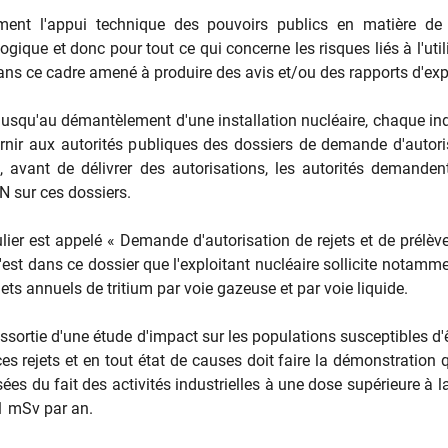
ment l'appui technique des pouvoirs publics en matière de 
logique​ et donc pour tout ce qui concerne les risques liés à l'util
 dans ce cadre amené à produire des avis et/ou des rapports d'exp
jusqu'au démantèlement d'une installation nucléaire, chaque ind
rnir aux autorités publiques des dossiers de demande d'autori
, avant de délivrer des autorisations, les autorités demandent
N sur ces dossiers.
ulier est appelé « Demande d'autorisation de rejets et de prélè
'est dans ce dossier que l'exploitant nucléaire sollicite notamm
jets annuels de tritium par voie gazeuse et par voie liquide.
sortie d'une étude d'impact sur les populations susceptibles d'ê
s rejets et en tout état de causes doit faire la démonstration q
es du fait des activités industrielles à une dose supérieure à la
1 mSv par an.