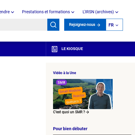
endre
Prestations et formations
L'IRSN (archives)
mots clés
Rejoignez-nous
FR
LE KIOSQUE
Vidéo à la Une
C’est quoi un SMR ?
Pour bien débuter