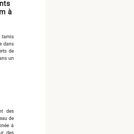
nts
um à
 tamis
ée dans
erts de
dans un
u
nt des
seau de
tinée à
sur des