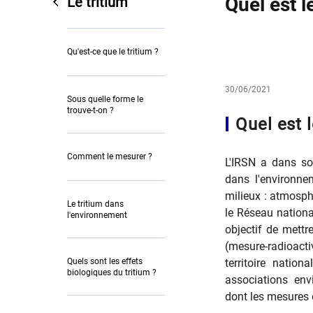
Quel est l
Le tritium
Qu'est-ce que le tritium ?
30/06/2021
Sous quelle forme le
trouve-t-on ?
​​​Quel est
Comment le mesurer ?
L'IRSN a dans son
dans l'environnem
milieux : atmosph
Le tritium dans
le Réseau nationa
l'environnement
objectif de mettr
(mesure-radioacti
Quels sont les effets
territoire nation
biologiques du tritium ?
associations env
dont les mesures d