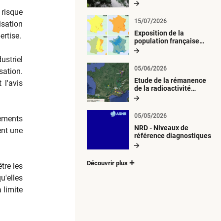
radiologique du milieu
aquatique
risque
15/07/2026
isation
Exposition de la
ertise.
population française
métropolitaine aux
retombées
ustriel
atmosphériques
05/06/2026
sation.
radioactives depuis 1945
Etude de la rémanence
 l'avis
de la radioactivité
d’origine artificielle
05/05/2026
vements
NRD - Niveaux de
ent une
référence diagnostiques
Découvrir plus
tre les
u'elles
 limite