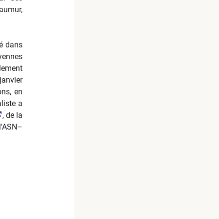
Saumur,
té dans
oyennes
alement
janvier
ons, en
liste a
, de la
 l'ASN–