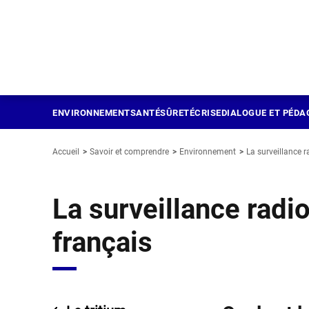
Panneau de gestion des cookies
Aller
au
contenu
principal
ENVIRONNEMENT
SANTÉ
SÛRETÉ
CRISE
DIALOGUE ET PÉDA
Accueil
Savoir et comprendre
Environnement
La surveillance r
La surveillance radio
français