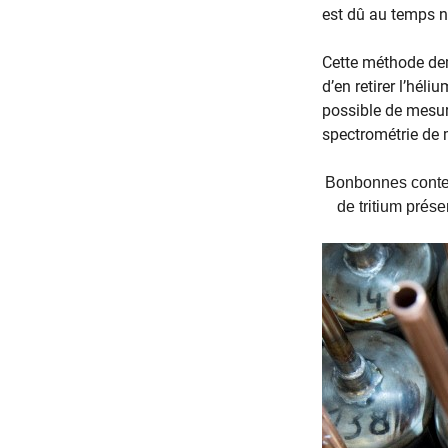
est dû au temps né
Cette méthode dem
d’en retirer l’héli
possible de mesure
spectrométrie de m
Bonbonnes conten
de tritium prése