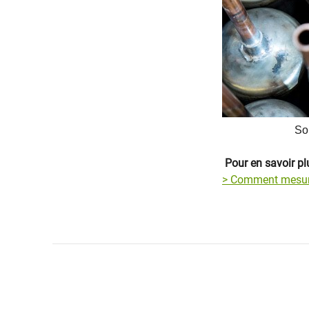
So
​​
Pour en​ savoir pl
> ​Comment mesure