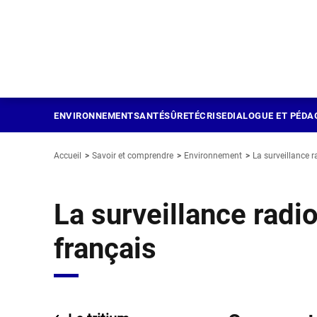
Panneau de gestion des cookies
Aller
au
contenu
principal
ENVIRONNEMENT
SANTÉ
SÛRETÉ
CRISE
DIALOGUE ET PÉDA
Accueil
Savoir et comprendre
Environnement
La surveillance r
La surveillance radio
français