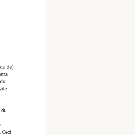
iquide)
ttra
 du
vité
n du
e
. Ceci