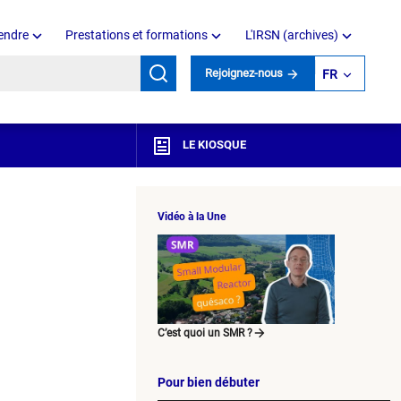
endre
Prestations et formations
L'IRSN (archives)
mots clés
Rejoignez-nous
FR
LE KIOSQUE
Vidéo à la Une
C’est quoi un SMR ?
Pour bien débuter