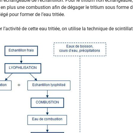
ium échangeable de l’échantillon. Pour le tritium non échangeable,
it en plus une combustion afin de dégager le tritium sous forme 
iégé pour former de l’eau tritiée.
l’activité de cette eau tritiée, on utilise la technique de scintilla