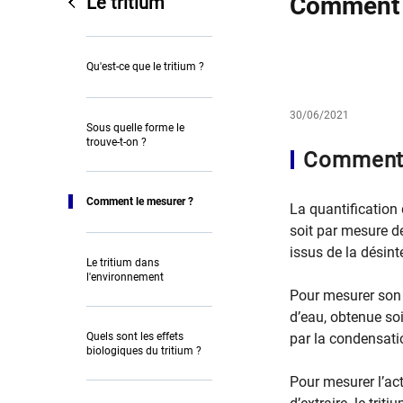
Comment 
Le tritium
Qu'est-ce que le tritium ?
30/06/2021
Sous quelle forme le
trouve-t-on ?
​​Comment
Comment le mesurer ?
La quantification 
soit par mesure d
issus de la désint
Le tritium dans
l'environnement
Pour mesurer son a
d’eau, obtenue soi
Quels sont les effets
par la condensatio
biologiques du tritium ?
Pour mesurer l’acti