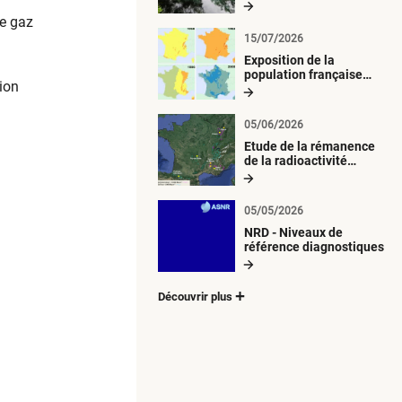
radiologique du milieu
aquatique
de gaz
15/07/2026
Exposition de la
population française
tion
métropolitaine aux
retombées
atmosphériques
05/06/2026
radioactives depuis 1945
Etude de la rémanence
de la radioactivité
d’origine artificielle
05/05/2026
NRD - Niveaux de
référence diagnostiques
Découvrir plus