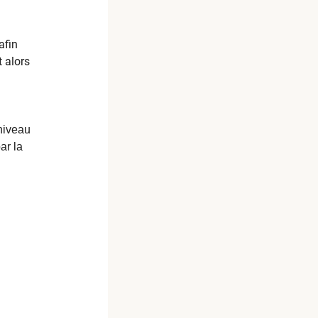
afin
t alors
niveau
ar la