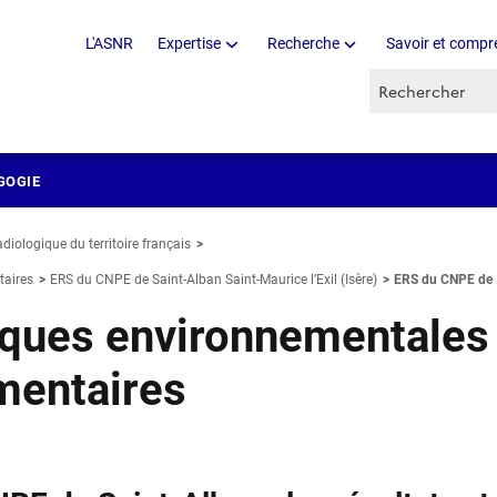
L'ASNR
Expertise
Recherche
Savoir et compr
Recherche par 
GOGIE
adiologique du territoire français
taires
ERS du CNPE de Saint-Alban Saint-Maurice l’Exil (Isère)
ERS du CNPE de .
iques environnementales
mentaires