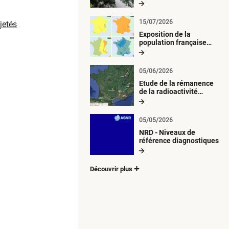
radiologique du milieu
aquatique
15/07/2026
jetés
Exposition de la
population française
métropolitaine aux
retombées
atmosphériques
05/06/2026
radioactives depuis 1945
Etude de la rémanence
de la radioactivité
d’origine artificielle
05/05/2026
NRD - Niveaux de
référence diagnostiques
Découvrir plus