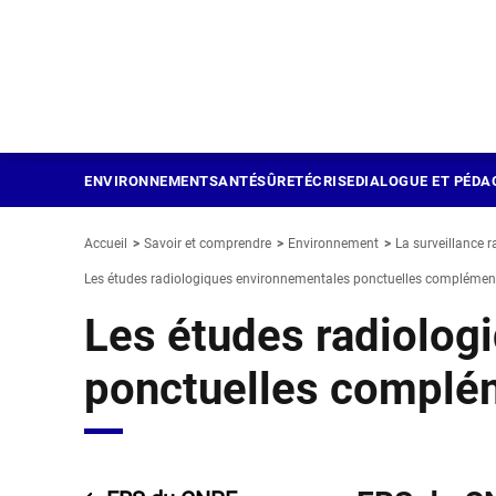
Panneau de gestion des cookies
Aller
au
contenu
principal
ENVIRONNEMENT
SANTÉ
SÛRETÉ
CRISE
DIALOGUE ET PÉDA
Accueil
Savoir et comprendre
Environnement
La surveillance r
Les études radiologiques environnementales ponctuelles complémen
Les études radiolog
ponctuelles complé