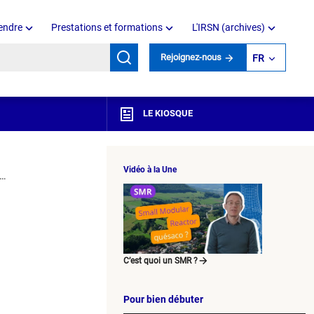
endre
Prestations et formations
L'IRSN (archives)
mots clés
Rejoignez-nous
FR
LE KIOSQUE
Vidéo à la Une
..
C’est quoi un SMR ?
Pour bien débuter