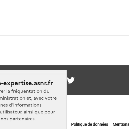
nous
-expertise.asnr.fr
rer la fréquentation du
ministration et, avec votre
nes d’informations
ilisateur, ainsi que pour
 nos partenaires.
 offres d'emploi
FAQ
Glossaire
Politique de données
Mentions