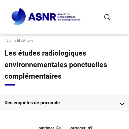
Panneau de gestion des cookies
Aller
au
contenu
principal
Voir le fil d’Ariane
Les études radiologiques
environnementales ponctuelles
complémentaires
Des enquêtes de proximité
Imprimer
Partager