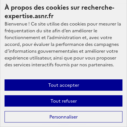
À propos des cookies sur recherche-
expertise.asnr.fr
Collaborations internes à l’IRSN
Bienvenue ! Ce site utilise des cookies pour mesurer la
Laboratoire de radiotoxicologie et radiobiologie
fréquentation du site afin d’en améliorer le
expérimentale (LRTOX)
fonctionnement et l’administration et, avec votre
accord, pour évaluer la performance des campagnes
Bureau de modélisation des transferts dans
d’informations gouvernementales et améliorer votre
l'environnement pour l'étude des conséquences des
expérience utilisateur, ainsi que pour vous proposer
accidents (BMCA)
des services interactifs fournis par nos partenaires.
Laboratoire d'étude et d'expertise sur la radioactivité de
l'environnement (LEREN)
Bureau d'étude et d'expertise du radon (BERAD)
Tout accepter
Laboratoire d'expérimentation des feux (LEF)
Service des Accidents Majeurs - SAM
Tout refuser
Service de sûreté des installations nucléaires de
recherche, des installations de traitement des effluents et
Personnaliser
des déchets, des irradiateurs et des installations en
démantèlement - SSRD