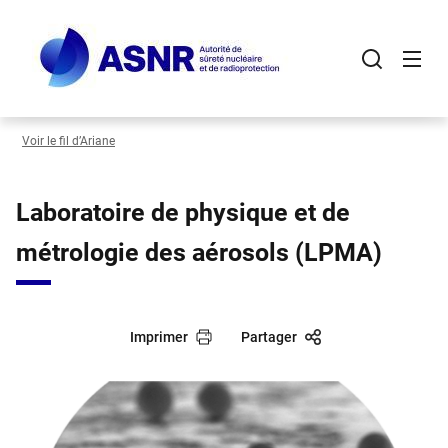
Panneau de gestion des cookies
Aller
au
contenu
principal
Voir le fil d’Ariane
Laboratoire de physique et de
métrologie des aérosols (LPMA)
Imprimer
Partager