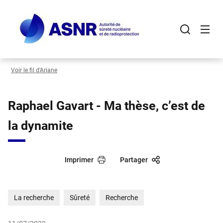
Panneau de gestion des cookies
Aller
au
contenu
principal
Voir le fil d’Ariane
Raphael Gavart - Ma thèse, c’est de
la dynamite
Imprimer
Partager
La recherche
Sûreté
Recherche