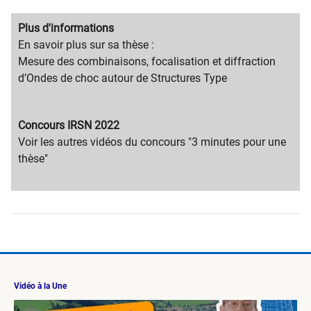
Migration
Plus d'informations
content
Migration
En savoir plus sur sa thèse :
title
content
Mesure des combinaisons, focalisation et diffraction
text
d’Ondes de choc autour de Structures Type
Migration
Concours IRSN 2022
content
Migration
​Voir les a​utres vidéos du concours​ "3 minutes pour une
title
content
thèse"
text
Vidéo à la Une