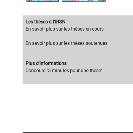
Migration
Les thèses à l'IRSN
content
Migration
​En savoir plus sur les thèses en cours
title
content
text
En savoir plus sur les thèses soutenues
Migration
Plus d'informations
content
Migration
Concours "3 minutes pour une thèse"
title
content
text