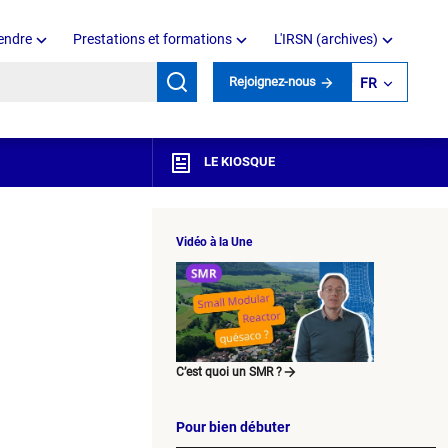
endre
Prestations et formations
L'IRSN (archives)
mots clés
Rejoignez-nous
FR
LE KIOSQUE
Vidéo à la Une
C’est quoi un SMR ?
Pour bien débuter