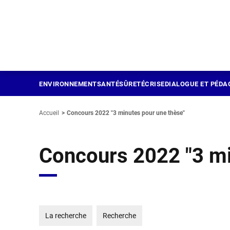
Panneau de gestion des cookies
Aller
au
contenu
principal
ENVIRONNEMENT
SANTÉ
SÛRETÉ
CRISE
DIALOGUE ET PÉDA
Accueil
Concours 2022 "3 minutes pour une thèse"
Concours 2022 "3 mi
La recherche
Recherche