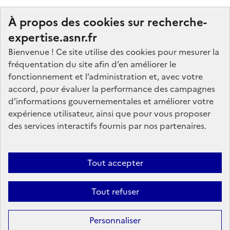
À propos des cookies sur recherche-
expertise.asnr.fr
Bienvenue ! Ce site utilise des cookies pour mesurer la
fréquentation du site afin d’en améliorer le
Nos marchés
fonctionnement et l’administration et, avec votre
accord, pour évaluer la performance des campagnes
Nos offres d'emploi
d’informations gouvernementales et améliorer votre
FAQ
expérience utilisateur, ainsi que pour vous proposer
Glossaire
des services interactifs fournis par nos partenaires.
Politique de données
Mentions légales
Tout accepter
Plan du site
Tout refuser
Contactez-nous
Personnaliser