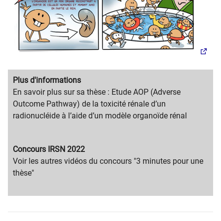
Migration
Plus d'informations
content
Migration
En savoir plus sur sa thèse : Etude AOP (Adverse
title
content
Outcome Pathway) de la toxicité rénale d’un
text
radionucléide à l’aide d’un modèle organoïde rénal
Migration
Concours IRSN 2022
content
Migration
​Voir les a​utres vidéos du concours​ "3 minutes pour une
title
content
thèse"
text