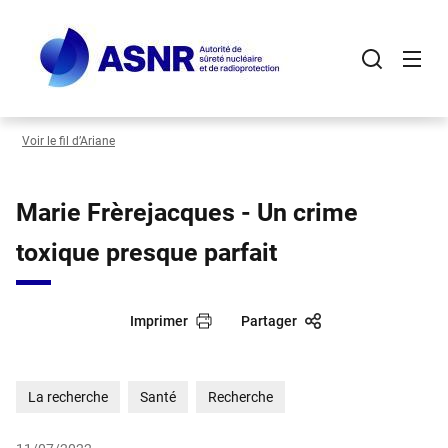
Panneau de gestion des cookies
Aller
au
contenu
principal
Voir le fil d’Ariane
Marie Frèrejacques - Un crime
toxique presque parfait
Imprimer
Partager
La recherche
Santé
Recherche