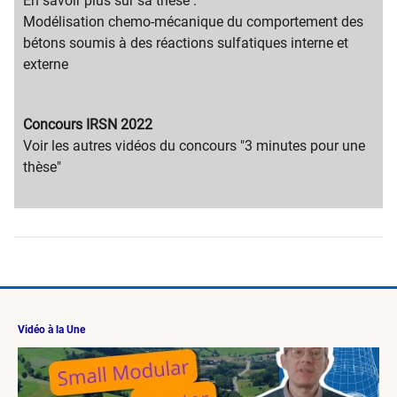
content
Migration
En savoir plus sur sa thèse :
title
content
Modélisation chemo-mécanique du comportement des
text
bétons soumis à des réactions sulfatiques interne et
externe
Migration
Concours IRSN 2022
content
Migration
​Voir les a​utres vidéos du concours​ "3 minutes pour une
title
content
thèse"
text
Vidéo à la Une