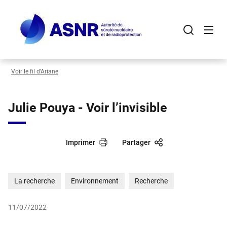
Panneau de gestion des cookies
Aller
au
contenu
principal
Voir le fil d’Ariane
Julie Pouya - Voir l’invisible
Imprimer
Partager
La recherche
Environnement
Recherche
11/07/2022