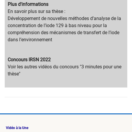
Migration
Plus d'informations
content
Migration
En savoir plus sur sa thèse :
title
content
Développement de nouvelles méthodes d’analyse de la
text
concentration de l’iode 129 à bas niveau pour la
compréhension des mécanismes de transfert de l’iode
dans l’environnement
Migration
Concours IRSN 2022
content
Migration
​Voir les a​utres vidéos du concours​ "3 minutes pour une
title
content
thèse"
text
Vidéo à la Une