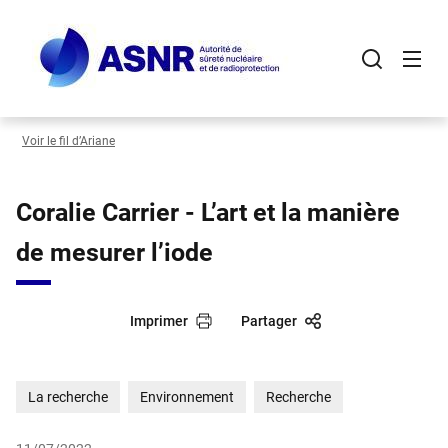
Panneau de gestion des cookies
Aller
au
contenu
principal
Voir le fil d’Ariane
Coralie Carrier - L’art et la manière
de mesurer l’iode
Imprimer
Partager
La recherche
Environnement
Recherche