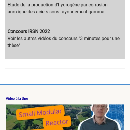
title
content
Etude de la production d'hydrogène par corrosion
text
anoxique des aciers sous rayonnement gamma
Migration
Concours IRSN 2022
content
Migration
​Voir les a​utres vidéos du concours​ "3 minutes pour une
title
content
thèse"
text
Vidéo à la Une