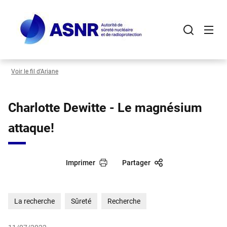
Panneau de gestion des cookies
Aller
au
contenu
principal
Voir le fil d’Ariane
Charlotte Dewitte - Le magnésium
attaque!
Imprimer
Partager
La recherche
Sûreté
Recherche