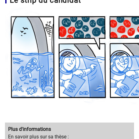
Le strip du candidat
Migration
Plus d'informations
content
Migration
En savoir plus sur sa thèse :