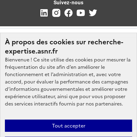
Suivez-nous
À propos des cookies sur recherche-
expertise.asnr.fr
Bienvenue ! Ce site utilise des cookies pour mesurer la
fréquentation du site afin d’en améliorer le
Nos marchés
fonctionnement et l’administration et, avec votre
accord, pour évaluer la performance des campagnes
Nos offres d'emploi
d’informations gouvernementales et améliorer votre
FAQ
expérience utilisateur, ainsi que pour vous proposer
Glossaire
des services interactifs fournis par nos partenaires.
Politique de données
Mentions légales
Tout accepter
Plan du site