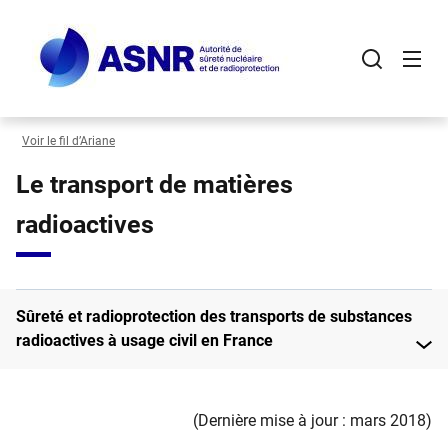
Panneau de gestion des cookies
Aller
au
contenu
principal
Voir le fil d’Ariane
Le transport de matières
radioactives
Sûreté et radioprotection des transports de substances
radioactives à usage civil en France
(Dernière mise à jour : mars 2018)