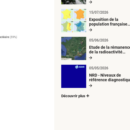
radiologique du milie
aquatique
15/07/2026
Exposition de la
population française
métropolitaine aux
retombées
atmosphériques
05/06/2026
radioactives depuis 1
Etude de la rémanenc
de la radioactivité
d’origine artificielle
05/05/2026
NRD - Niveaux de
référence diagnostiq
Découvrir plus