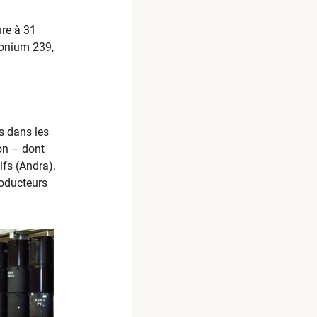
ure à 31
tonium 239,
s dans les
ion – dont
ifs (Andra).
roducteurs