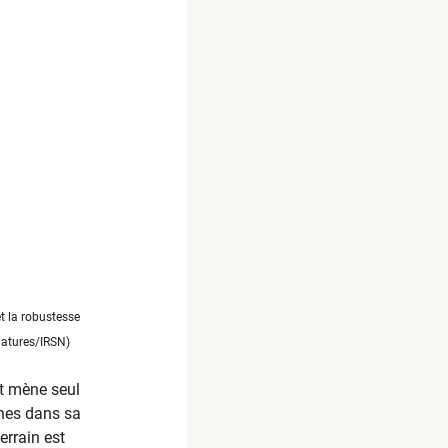
t la robustesse
gnatures/IRSN)
ut mène seul
ches dans sa
errain est