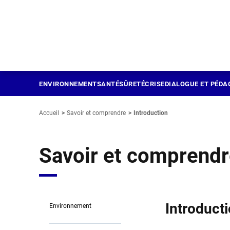
Panneau de gestion des cookies
Aller
au
contenu
principal
ENVIRONNEMENT
SANTÉ
SÛRETÉ
CRISE
DIALOGUE ET PÉDA
Accueil
Savoir et comprendre
Introduction
Savoir et comprend
Introduct
Environnement