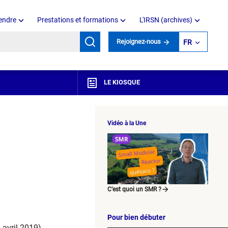
endre
Prestations et formations
L'IRSN (archives)
mots clés
Rejoignez-nous
FR
LE KIOSQUE
Vidéo à la Une
C’est quoi un SMR ?
Pour bien débuter
 avril 2019​)