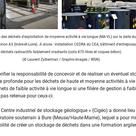
des déchets d'exploitation de moyenne activité à vie longue (MA-VL) sur la dalle du
on A3 (Indre-et-Loire).
À droite :
installation CEDRA du CEA, bâtiment d'entreposag
déchets radioactifs faiblement irradiants (colis 870 litres et coques béton).
(© Laurent Zylberman / Graphix-Images / IRSN)
onfier la responsabilité de concevoir et de réaliser un éventuel s
 profonde pour les déchets de haute et moyenne activités à vie
ets de faible activité à vie longue si une filière de gestion à faib
 pas retenue pour ceux-ci.
 Centre industriel de stockage géologique » (Cigéo) a donné lieu 
oratoire souterrain à Bure (Meuse/Haute-Marne), lequel a pour m
ibilité de créer un stockage de déchets dans une formation argil