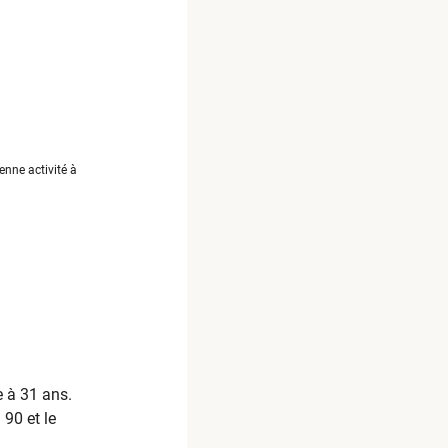
enne activité à
e à 31 ans.
 90 et le