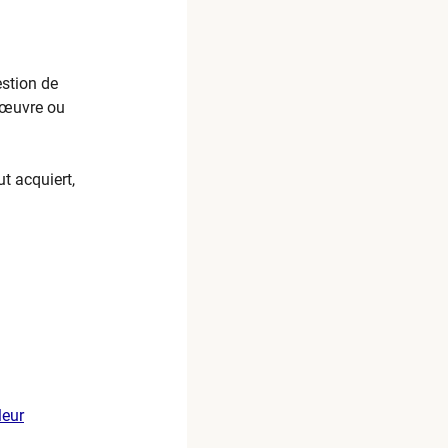
estion de
n œuvre ou
ut acquiert,
leur