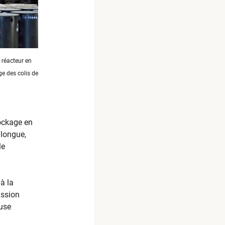
 réacteur en
e des colis de
tockage en
 longue,
le
à la
ission
euse