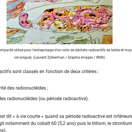
mpacté utilisé pour l’entreposage d’un colis de déchets radioactifs de faible et moy
vie longue). (Laurent Zylberman / Graphix-Images / IRSN)
ctifs sont classés en fonction de deux critères :
vité des radionucléides ;
des radionucléides (ou période radioactive).
st dit « à vie courte » quand sa période radioactive est inférieur
agit notamment du cobalt 60 (5,2 ans) puis le tritium, le strontium
ns).