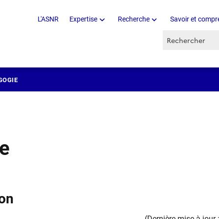
L'ASNR
Expertise
Recherche
Savoir et compr
Recherche par 
GOGIE
re
ion
(Dernière mise à jour :