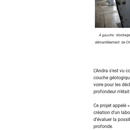
À gauche :
stockage 
démantèlement de Chin
L’Andra s’est vu c
couche géologique
voire pour les déch
profondeur n’était
Ce projet appelé «
création d’un lab
d’évaluer la poss
profonde.