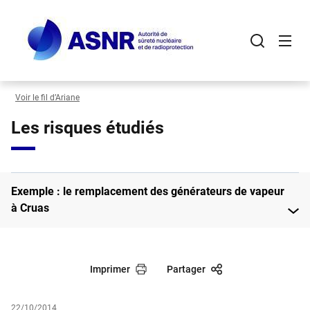
Panneau de gestion des cookies
Aller
au
contenu
principal
Voir le fil d’Ariane
Les risques étudiés
Exemple : le remplacement des générateurs de vapeur
à Cruas
Imprimer
Partager
22/10/2014