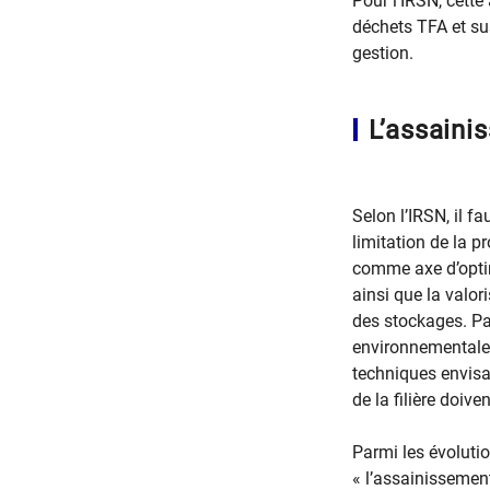
Pour l’IRSN, cette
déchets TFA et su
gestion.
L’assaini
Selon l’IRSN, il f
limitation de la 
comme axe d’optim
ainsi que la valori
des stockages. Par
environnementale
techniques envisa
de la filière doive
Parmi les évolutio
« l’assainisseme