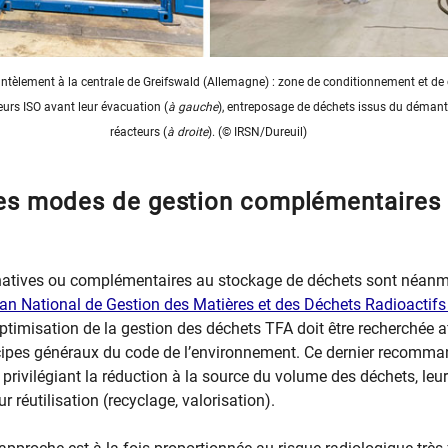
ntèlement à la centrale de Greifswald (Allemagne) : zone de conditionnement et d
urs ISO avant leur évacuation (
à gauche
), entreposage de déchets issus du déman
réacteurs (
à droite
). (© IRSN/Dureuil)
des modes de gestion complémentaires
rnatives ou complémentaires au stockage de déchets sont néan
an National de Gestion des Matières et des Déchets Radioactif
ptimisation de la gestion des déchets TFA doit être recherchée a
ncipes généraux du code de l’environnement. Ce dernier recomma
rivilégiant la réduction à la source du volume des déchets, leur
ur réutilisation (recyclage, valorisation).