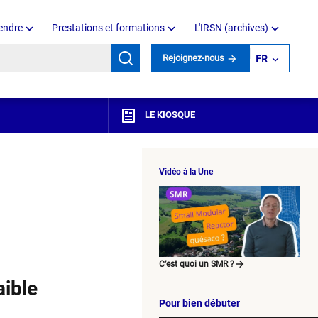
endre
Prestations et formations
L'IRSN (archives)
mots clés
Rejoignez-nous
FR
LE KIOSQUE
Vidéo à la Une
C’est quoi un SMR ?
aible
Pour bien débuter