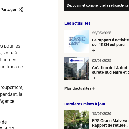
Découvrir et comprendre la radioactivité
Partager
Les actualités
22/05/2025
Le rapport d’activit
de l’IRSN est paru
s pour les
, voire à
tion des
02/01/2025
positions de
Création de l’Autori
sûreté nucléaire et 
radioprotection (A
egroupement,
Plus d'actualités
pendant, la
l’Agence
Dernières mises à jour
15/07/2026
ERS Orano Malvési :
s de
Rapport de l'étude
 et 2,2