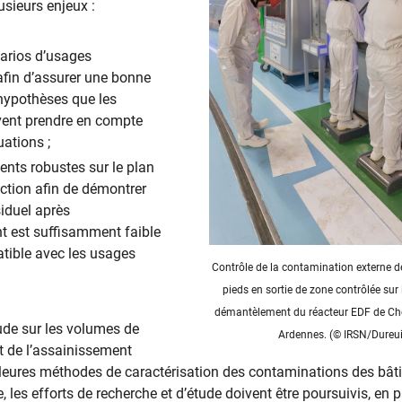
usieurs enjeux :
narios d’usages
fin d’assurer une bonne
hypothèses que les
vent prendre en compte
uations ;
ents robustes sur le plan
ection afin de démontrer
siduel après
t est suffisamment faible
tible avec les usages
Contrôle de la contamination externe d
pieds en sortie de zone contrôlée sur 
démantèlement du réacteur EDF de Cho
itude sur les volumes de
Ardennes. (© IRSN/Dureui
 de l’assainissement
leures méthodes de caractérisation des contaminations des bât
e, les efforts de recherche et d’étude doivent être poursuivis, en p