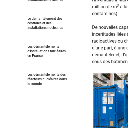
3
million de m
à la
contaminés).
Le démantèlement des
centrales et des
De nouvelles capa
installations nucléaires
incertitudes liée
radioactives ou c
Les démantèlements
d’une part, à une 
d’installations nucléaires
démanteler et, d’au
en France
sous des bâtimen
Les démantèlements des
réacteurs nucléaires dans
le monde