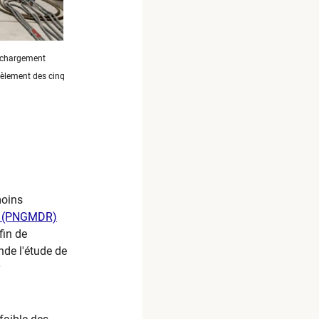
e chargement
tèlement des cinq
moins
s (PNGMDR)​
fin de
nde l'étude de