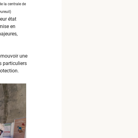
e la centrale de
ureuil)
eur état
mise en
majeures,
romouvoir une
 particuliers
otection.