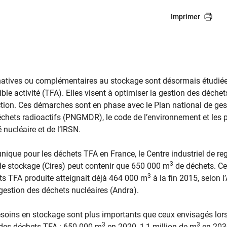
Imprimer
natives ou complémentaires au stockage sont désormais étudiée
ible activité (TFA). Elles visent à optimiser la gestion des déchets
uction. Ces démarches sont en phase avec le Plan national de ges
échets radioactifs (PNGMDR), le code de l’environnement et les 
é nucléaire et de l’IRSN.
unique pour les déchets TFA en France, le Centre industriel de r
3
de stockage (Cires) peut contenir que 650 000 m
de déchets. Ce
3
ts TFA produite atteignait déjà 464 000 m
à la fin 2015, selon 
 gestion des déchets nucléaires (Andra).
 besoins en stockage sont plus importants que ceux envisagés lor
3
3
al des déchets TFA : 650 000 m
en 2020, 1,1 million de m
en 2030