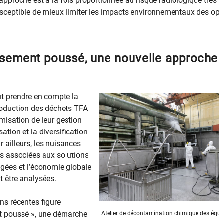
 approche est à la fois proportionnée au risque radiologique très 
sceptible de mieux limiter les impacts environnementaux des op
ssement poussé, une nouvelle approche
aut prendre en compte la
production des déchets TFA
isation de leur gestion
sation et la diversification
 ailleurs, les nuisances
s associées aux solutions
gées et l’économie globale
nt être analysées.
ns récentes figure
nt poussé », une démarche
Atelier de décontamination chimique des éq