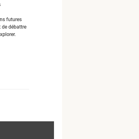
s
.
ons futures
t de débattre
xplorer.