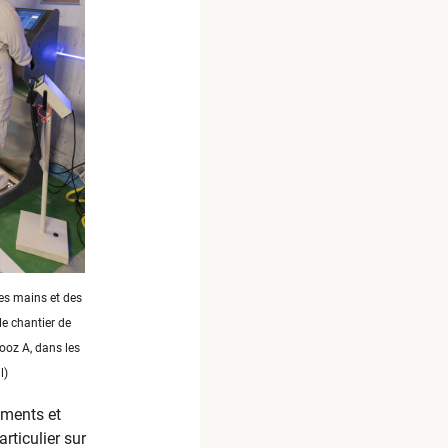
es mains et des
le chantier de
oz A, dans les
l)
iments et
articulier sur