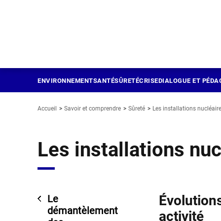
Panneau de gestion des cookies
Aller
au
contenu
principal
ENVIRONNEMENT
SANTÉ
SÛRETÉ
CRISE
DIALOGUE ET PÉDA
Accueil
Savoir et comprendre
Sûreté
Les installations nucléair
Les installations nuc
Évolutions
Le
démantèlement
activité