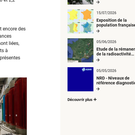
radiologique du mil
aquatique
15/07/2026
Exposition de la
population français
t encore des
métropolitaine aux
retombées
tances
atmosphériques
05/06/2026
ont liées,
radioactives depuis
Etude de la rémane
ts à
de la radioactivité
s présentes
d’origine artificielle
05/05/2026
NRD - Niveaux de
référence diagnost
Découvrir plus