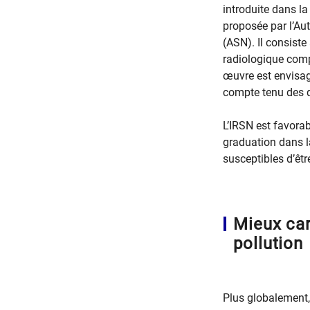
introduite dans l
proposée par l’Aut
(ASN). Il consiste
radiologique comp
œuvre est envisag
compte tenu des q
L’IRSN est favorab
graduation dans l
susceptibles d’êtr
Mieux car
pollution
Plus globalement, 