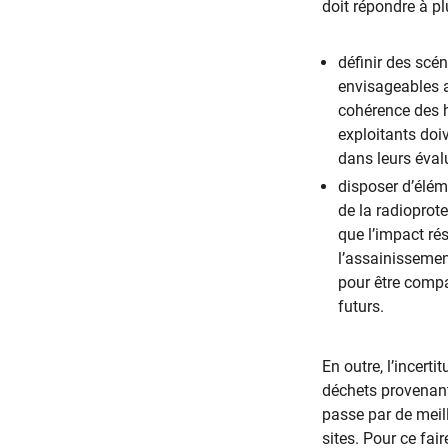
doit répondre à pl
définir des scé
envisageables a
cohérence des 
exploitants doi
dans leurs éval
disposer d’élém
de la radioprot
que l’impact ré
l’assainissemen
pour être compa
futurs.
En outre, l’incert
déchets provenant
passe par de meil
sites. Pour ce fair