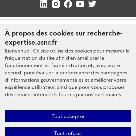
À propos des cookies sur recherche-
expertise.asnr.fr
Bienvenue ! Ce site utilise des cookies pour mesurer la
fréquentation du site afin d’en améliorer le
Nos marchés
fonctionnement et l’administration et, avec votre
accord, pour évaluer la performance des campagnes
Nos offres d'emploi
d’informations gouvernementales et améliorer votre
FAQ
expérience utilisateur, ainsi que pour vous proposer
Glossaire
des services interactifs fournis par nos partenaires.
Politique de données
Mentions légales
Tout accepter
Plan du site
Tout refuser
Contactez-nous