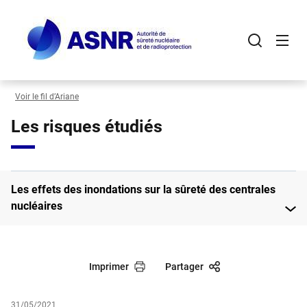
Panneau de gestion des cookies
Aller
au
contenu
principal
Voir le fil d’Ariane
Les risques étudiés
Les effets des inondations sur la sûreté des centrales
nucléaires
Imprimer
Partager
31/05/2021