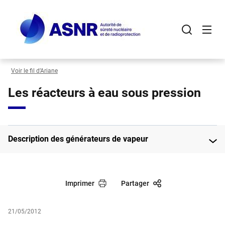
Panneau de gestion des cookies
Aller
au
contenu
principal
Voir le fil d’Ariane
Les réacteurs à eau sous pression
Description des générateurs de vapeur
Imprimer
Partager
21/05/2012