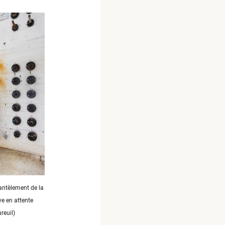
antèlement de la
ve en attente
reuil)