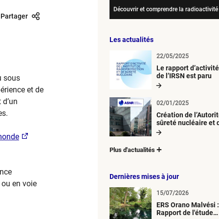
Découvrir et comprendre la radioactivité
Partager
Les actualités
22/05/2025
Le rapport d’activit
de l’IRSN est paru
au sous
érience et de
t d’un
02/01/2025
es.
Création de l’Autori
sûreté nucléaire et 
radioprotection (A
 monde
Plus d'actualités
ence
Dernières mises à jour
 ou en voie
15/07/2026
ERS Orano Malvési :
Rapport de l'étude