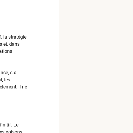
, la stratégie
s et, dans
ations
nce, six
, les
lement, il ne
nitif. Le
es poisons,