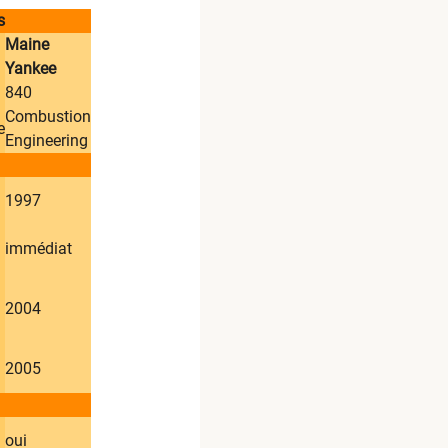
s
​Maine
Yankee
​840
Combustion
e
Engineering​
​1997
immédiat
​2004
​2005
​oui