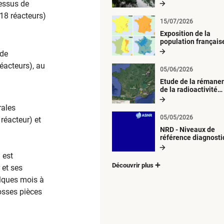
radiologique du mil
cessus de
aquatique
18 réacteurs)
15/07/2026
Exposition de la
population français
métropolitaine aux
 de
retombées
réacteurs), au
atmosphériques
05/06/2026
radioactives depuis
Etude de la rémane
de la radioactivité
d’origine artificielle
rales
05/05/2026
 réacteur) et
NRD - Niveaux de
référence diagnost
 est
Découvrir plus
 et ses
elques mois à
osses pièces