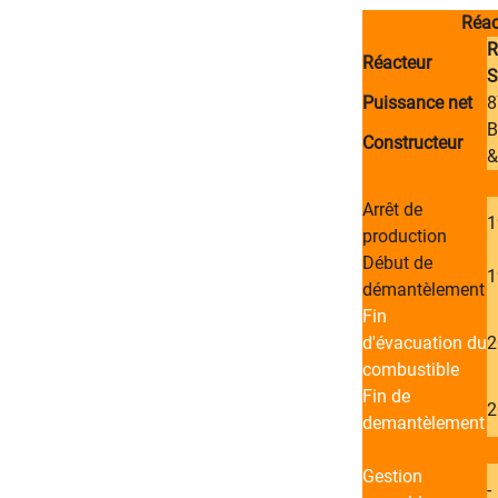
​
Réac
​
Réacteur
S
Puissance net
8
B
Constructeur
&
Arrêt de
​
production
Début de
​
démantèlement
Fin
d'évacuation du
​
combustible
Fin de
​
demantèlement
Gestion
​-