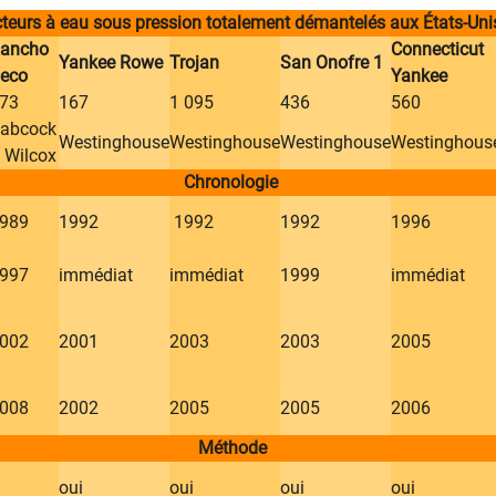
teurs à eau sous pression totalement démantelés aux États-Uni
Rancho
​Connecticut
​Yankee Rowe
​Trojan
​San Onofre 1
eco
Yankee
73​
​167
1 095
​436
​560
abcock
Westinghouse
Westinghouse
Westinghouse
Westinghous
 Wilcox​
Chronologie
1989
​1992
1992
​1992
​1996
1997
​immédiat
immédiat
​1999
immédiat
2002
​2001
​2003
​2003
​2005
2008
​2002
​2005
​2005
​2006
​
Méthode
​oui
​oui
​oui
​oui