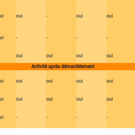
oui
​oui
​-
​oui
​oui
oui
​-
​-
​-
​-
​oui
​oui
​oui
​oui
Activité après démantèlement
oui
​oui
​oui
​oui
​oui
oui
​oui
​oui
​oui
​oui
oui
​-
​-
​-
​-