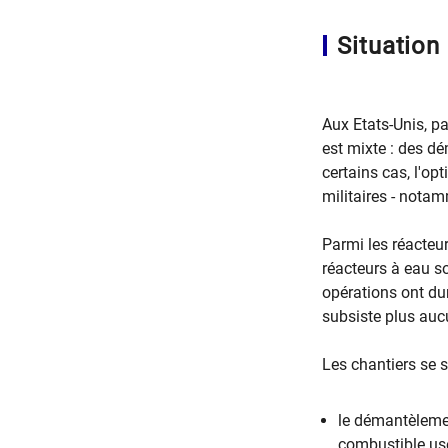
Situation
Aux Etats-Unis, pay
est mixte : des dé
certains cas, l'o
militaires - nota
Parmi les réacteur
réacteurs à eau so
opérations ont dur
subsiste plus aucu
Les chantiers se s
le démantèlemen
combustible usé