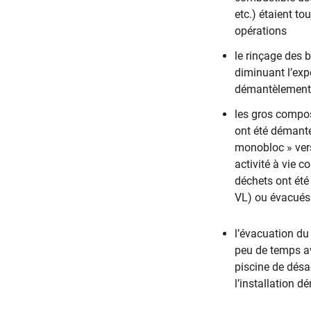
etc.) étaient t
opérations
le rinçage des b
diminuant l’exp
démantèlement o
les gros compos
ont été démante
monobloc » vers
activité à vie 
déchets ont été
VL) ou évacués 
l’évacuation du
peu de temps av
piscine de désac
l’installation d