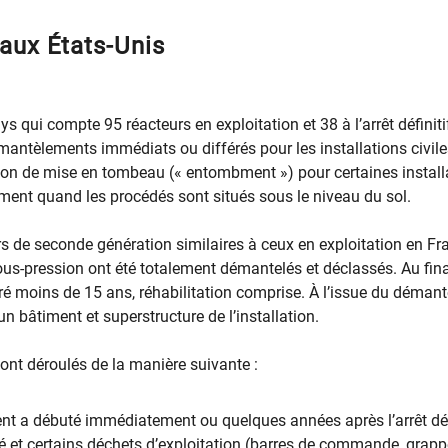
 aux États-Unis
s qui compte 95 réacteurs en exploitation et 38 à l’arrêt définitif
mantèlements immédiats ou différés pour les installations civile
ption de mise en tombeau (« entombment ») pour certaines install
mment quand les procédés sont situés sous le niveau du sol.
s de seconde génération similaires à ceux en exploitation en Fra
us-pression ont été totalement démantelés et déclassés. Au final
é moins de 15 ans, réhabilitation comprise. À l’issue du démantè
n bâtiment et superstructure de l’installation.
ont déroulés de la manière suivante :
t a débuté immédiatement ou quelques années après l’arrêt défi
 et certains déchets d’exploitation (barres de commande, grapp