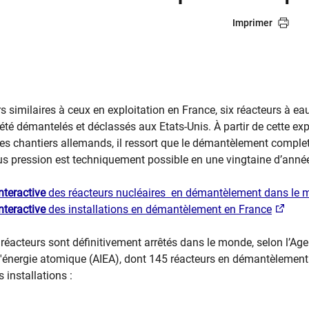
Imprimer
urs similaires à ceux en exploitation en France, six réacteurs à e
été démantelés et déclassés aux Etats-Unis. À partir de cette exp
 les chantiers allemands, il ressort que le démantèlement comple
us pression est techniquement possible en une vingtaine d’anné
interactive
des réacteurs nucléaires en démantèlement dans le
interactive
des installations en démantèlement en France
 réacteurs sont définitivement arrêtés dans le monde, selon l’Ag
 l'énergie atomique (AIEA), dont 145 réacteurs en démantèlement
s installations :