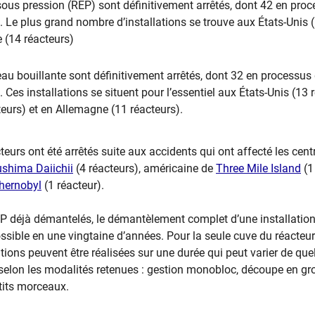
sous pression (REP) sont définitivement arrêtés, dont 42 en pro
Le plus grand nombre d’installations se trouve aux États-Unis (
 (14 réacteurs)
eau bouillante sont définitivement arrêtés, dont 32 en processus
Ces installations se situent pour l’essentiel aux États-Unis (13 
eurs) et en Allemagne (11 réacteurs).
teurs ont été arrêtés suite aux accidents qui ont affecté les cent
shima Daiichii
(4 réacteurs), américaine de
Three Mile Island
(1
hernobyl
(1 réacteur).
P déjà démantelés, le démantèlement complet d’une installation
sible en une vingtaine d’années. Pour la seule cuve du réacteur
ations peuvent être réalisées sur une durée qui peut varier de qu
elon les modalités retenues : gestion monobloc, découpe en gr
tits morceaux.