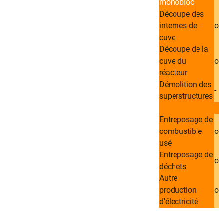
monobloc
Découpe des
internes de
​
cuve
Découpe de la
cuve du
​
réacteur
Démolition des
​-
superstructures
Entreposage de
combustible
​
usé
Entreposage de
​
déchets
Autre
production
​
d'électricité