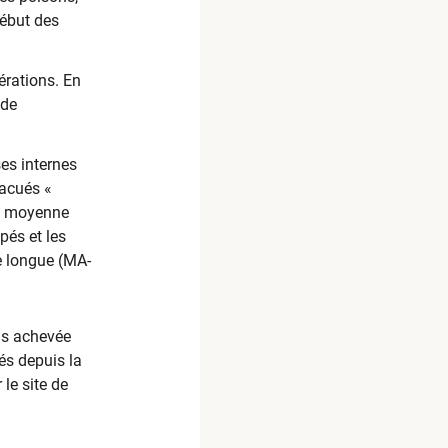
début des
érations. En
 de
ses internes
vacués «
et moyenne
pés et les
ie longue (MA-
is achevée
és depuis la
le site de