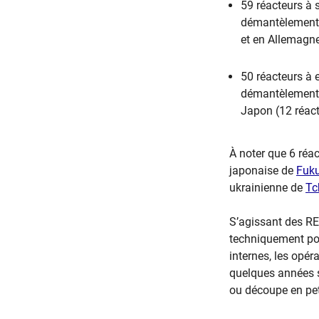
59 réacteurs à 
démantèlement. 
et en Allemagne
50 réacteurs à 
démantèlement. 
Japon (12 réact
À noter que 6 réac
japonaise de
Fuku
ukrainienne de
Tc
S’agissant des RE
techniquement pos
internes, les opér
quelques années s
ou découpe en pe