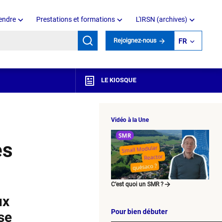
endre
Prestations et formations
L'IRSN (archives)
mots clés
Rejoignez-nous
FR
LE KIOSQUE
Vidéo à la Une
es
C’est quoi un SMR ?
ux
Pour bien débuter
se