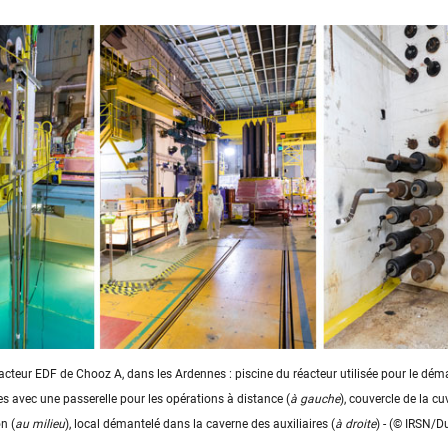
teur EDF de Chooz A, dans les Ardennes : piscine du réacteur utilisée pour le dém
es avec une passerelle pour les opérations à distance (
à gauche
), couvercle de la cu
n (
au milieu
), local démantelé dans la caverne des auxiliaires (
à droite
) - (© IRSN/Du