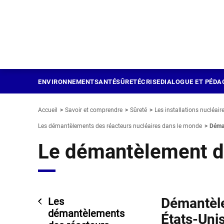
Panneau de gestion des cookies
Aller
au
contenu
principal
ENVIRONNEMENT
SANTÉ
SÛRETÉ
CRISE
DIALOGUE ET PÉDA
Accueil
Savoir et comprendre
Sûreté
Les installations nucléair
Les démantèlements des réacteurs nucléaires dans le monde
Déman
Le démantèlement de
Démantèle
Les
démantèlements
États-Unis