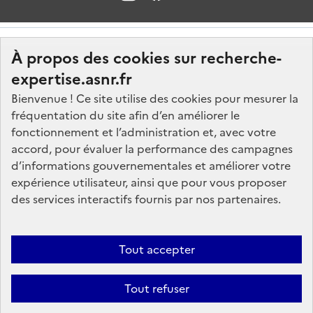
À propos des cookies sur recherche-
expertise.asnr.fr
Bienvenue ! Ce site utilise des cookies pour mesurer la
fréquentation du site afin d’en améliorer le
Nos marchés
fonctionnement et l’administration et, avec votre
accord, pour évaluer la performance des campagnes
Nos offres d'emploi
d’informations gouvernementales et améliorer votre
FAQ
expérience utilisateur, ainsi que pour vous proposer
Glossaire
des services interactifs fournis par nos partenaires.
Politique de données
Mentions légales
Tout accepter
Plan du site
Tout refuser
Contactez-nous