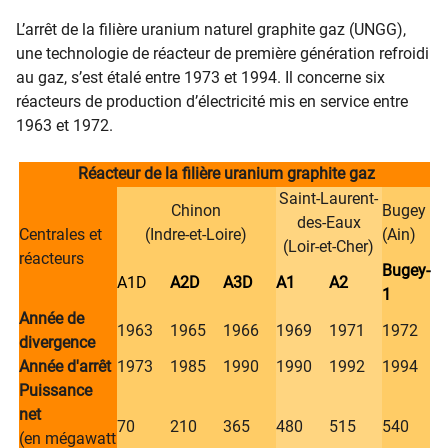
L’arrêt de la filière uranium naturel graphite gaz (UNGG),
une technologie de réacteur de première génération refroidi
au gaz, s’est étalé entre 1973 et 1994. Il concerne six
réacteurs de production d’électricité mis en service entre
1963 et 1972.
​
Réacteur de la filière uranium graphite gaz
Saint-Laurent-
Chinon
Bugey
des-Eaux
Centrales et
(Indre-et-Loire)
(Ain)
(Loir-et-Cher)
réacteurs
Bugey-
A1D
A2D
A3D
A1
A2
1
Année de
1963​
​1965
​1966
​1969
​1971
​1972
divergence
Année d'arrêt
​1973
​1985
​1990
​1990
​1992
​1994
Puissance
net
70​
​210
​365
​480
​515
​540
(en mégawatt