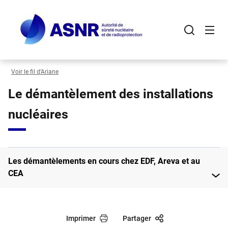
Panneau de gestion des cookies
Aller
au
contenu
principal
Voir le fil d’Ariane
Le démantèlement des installations
nucléaires
Les démantèlements en cours chez EDF, Areva et au
CEA
Imprimer
Partager