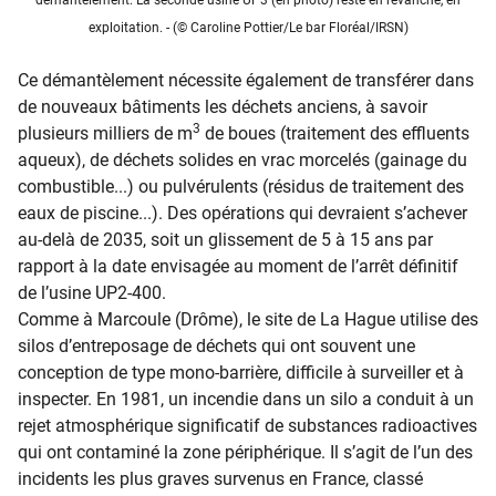
démantèlement. La seconde usine UP3 (en photo) reste en revanche, en
exploitation. - (© Caroline Pottier/Le bar Floréal/IRSN)
Ce démantèlement nécessite également de transférer dans
de nouveaux bâtiments les déchets anciens, à savoir
3
plusieurs milliers de m
de boues (traitement des effluents
aqueux), de déchets solides en vrac morcelés (gainage du
combustible...) ou pulvérulents (résidus de traitement des
eaux de piscine...). Des opérations qui devraient s’achever
au-delà de 2035, soit un glissement de 5 à 15 ans par
rapport à la date envisagée au moment de l’arrêt définitif
de l’usine UP2-400.
Comme à Marcoule (Drôme), le site de La Hague utilise des
silos d’entreposage de déchets qui ont souvent une
conception de type mono-barrière, difficile à surveiller et à
inspecter. En 1981, un incendie dans un silo a conduit à un
rejet atmosphérique significatif de substances radioactives
qui ont contaminé la zone périphérique. Il s’agit de l’un des
incidents les plus graves survenus en France, classé