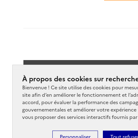
Suivez-
À propos des cookies sur recherche
Bienvenue ! Ce site utilise des cookies pour mesu
site afin d’en améliorer le fonctionnement et l’ad
accord, pour évaluer la performance des campag
gouvernementales et améliorer votre expérience ut
vous proposer des services interactifs fournis par
Nos marchés
Nos
Plan du site
Cont
Personnaliser
Tout refuse