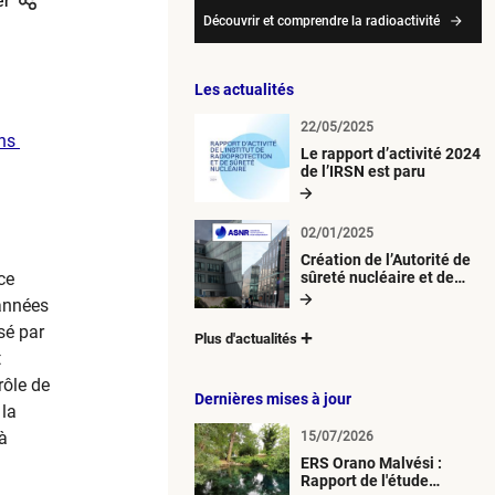
er
Découvrir et comprendre la radioactivité
Les actualités
22/05/2025
s ​
Le rapport d’activité 2024
de l’IRSN est paru
02/01/2025
Création de l’Autorité de
ce
sûreté nucléaire et de
radioprotection (ASNR)
 années
sé par
Plus d'actualités
t
rôle de
Dernières mises à jour
 la
 à
15/07/2026
ERS Orano Malvési :
Rapport de l'étude