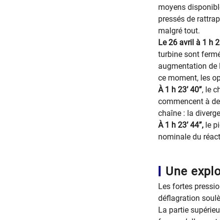
moyens disponible
pressés de rattrap
malgré tout.
Le 26 avril à 1 h 2
turbine sont ferm
augmentation de la
ce moment, les opé
À 1 h 23’ 40”
, le 
commencent à desc
chaîne : la diverg
À 1 h 23’ 44”,
le p
nominale du réact
Une explo
Les fortes pressio
déflagration soulè
La partie supérieu