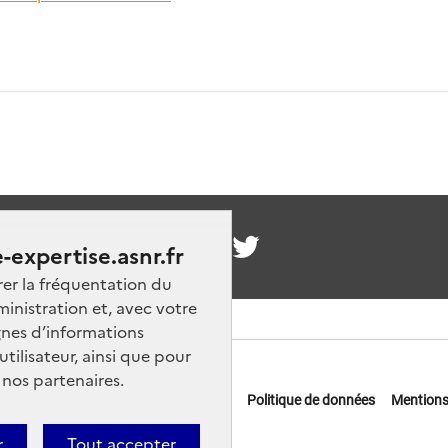
nous
-expertise.asnr.fr
rer la fréquentation du
ministration et, avec votre
nes d’informations
ilisateur, ainsi que pour
 nos partenaires.
 offres d'emploi
FAQ
Glossaire
Politique de données
Mentions
actez-nous
r
Tout accepter