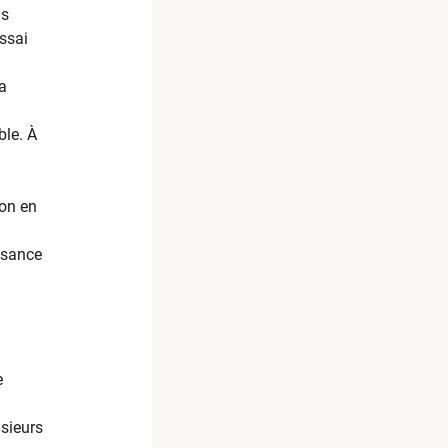
is
essai
la
ble. À
ion en
issance
e
usieurs