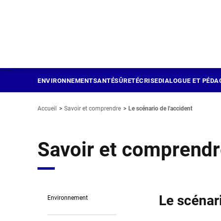
Panneau de gestion des cookies
Aller
au
contenu
principal
ENVIRONNEMENT
SANTÉ
SÛRETÉ
CRISE
DIALOGUE ET PÉDA
Accueil
Savoir et comprendre
Le scénario de l'accident
Savoir et comprend
Le scénari
Environnement