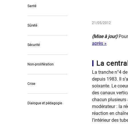
Santé
21/05/2012
Sûreté
​(Mise à jour)
Po
ur
après »​​
Sécurité
​​​La cent
Non-prolifération
La tranche n°4 de
depuis 1983. Il s
Crise
soixante. Le coeur
des canaux vertic
chacun plusieurs 
Dialogue et pédagogie
modérateur : la ré
réaction en chaîne
l’intérieur des tu