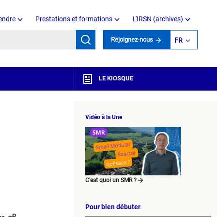
endre
Prestations et formations
L'IRSN (archives)
mots clés
Rejoignez-nous
FR
LE KIOSQUE
Vidéo à la Une
C’est quoi un SMR ?
Pour bien débuter