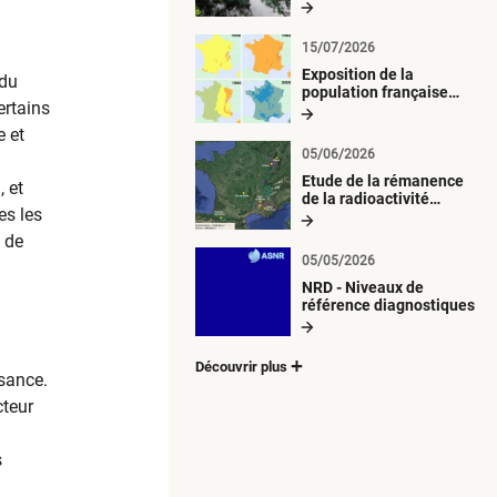
radiologique du milieu
aquatique
15/07/2026
Exposition de la
 du
population française
ertains
métropolitaine aux
retombées
e et
atmosphériques
05/06/2026
radioactives depuis 1945
Etude de la rémanence
, et
de la radioactivité
es les
d’origine artificielle
t de
05/05/2026
NRD - Niveaux de
référence diagnostiques
Découvrir plus
ssance.
cteur
s