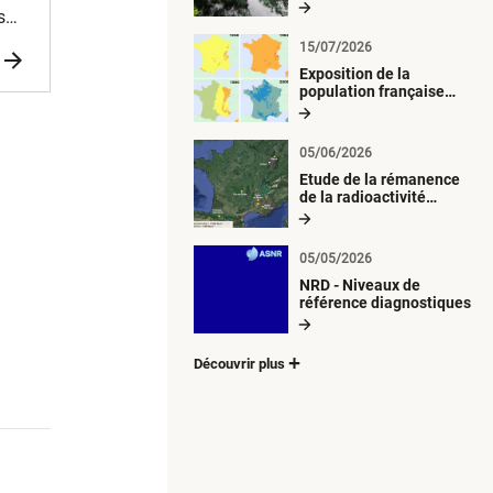
radiologique du milieu
s
aquatique
15/07/2026
Exposition de la
ine
population française
métropolitaine aux
retombées
atmosphériques
05/06/2026
radioactives depuis 1945
Etude de la rémanence
de la radioactivité
d’origine artificielle
05/05/2026
NRD - Niveaux de
référence diagnostiques
Découvrir plus