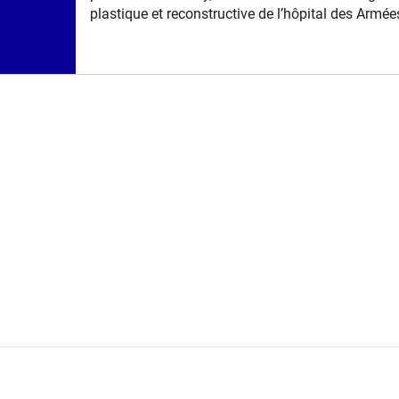
plastique et reconstructive de l’hôpital des Armée
Percy (Clamart), qualifie la grande première à
laquelle il a participé : le traitement de victimes
d’irradiations accidentelles à forte dose qui comb
la chirurgie à la thérapie cellulaire par cellules
souches mésenchymateuses (CSM)