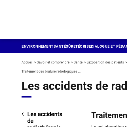
Panneau de gestion des cookies
Aller
au
contenu
principal
ENVIRONNEMENT
SANTÉ
SÛRETÉ
CRISE
DIALOGUE ET PÉDA
Accueil
Savoir et comprendre
Santé
L'exposition des patients
Traitement des brûlure radiologiques ...
Les accidents de rad
Traitemen
Les accidents
de
​​​La collaboratio