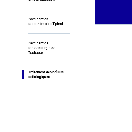
L'accident en
radiothérapie d'Epinal
L'accident de
radiochirurgie de
Toulouse
Traitement des brûlure
radiologiques