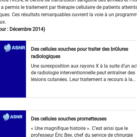
 permis le traitement par thérapie cellulaire de patients atteint
iques. Ces résultats remarquables ouvrent la voie à un program
ux.
jour : Décembre 2014)
Des cellules souches pour traiter des brûlures
radiologiques
Une surexposition aux rayons X à la suite d’un ac
de radiologie interventionnelle peut entraîner des
lésions cutanées. Leur traitement a recours à la
chirurgie. Il pourrait être amélioré en l’associant 
injections locales de cellules souches.
Des cellules souches prometteuses
« Une magnifique histoire ». C’est ainsi que le
professeur Éric Bey, chef du service de chirurgie