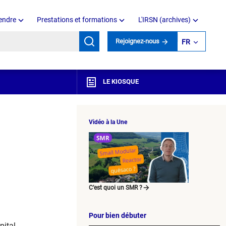
endre
Prestations et formations
L'IRSN (archives)
mots clés
Rejoignez-nous
FR
LE KIOSQUE
Vidéo à la Une
C’est quoi un SMR ?
Pour bien débuter
pital