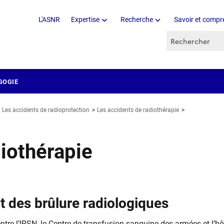
L'ASNR
Expertise
Recherche
Savoir et compr
Recherche par 
GOGIE
Les accidents de radioprotection
Les accidents de radiothérapie
iothérapie
t des brûlure radiologiques
n entre l’IRSN, le Centre de transfusion sanguine des armées et l’hô