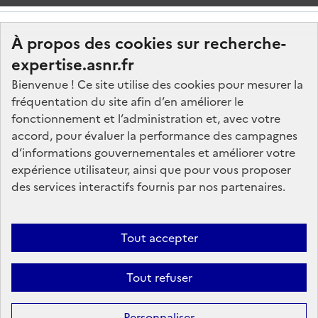
À propos des cookies sur recherche-
expertise.asnr.fr
Bienvenue ! Ce site utilise des cookies pour mesurer la
fréquentation du site afin d’en améliorer le
Nos marchés
fonctionnement et l’administration et, avec votre
accord, pour évaluer la performance des campagnes
Nos offres d'emploi
d’informations gouvernementales et améliorer votre
FAQ
expérience utilisateur, ainsi que pour vous proposer
Glossaire
des services interactifs fournis par nos partenaires.
Politique de données
Mentions légales
Tout accepter
Plan du site
Tout refuser
Contactez-nous
Personnaliser